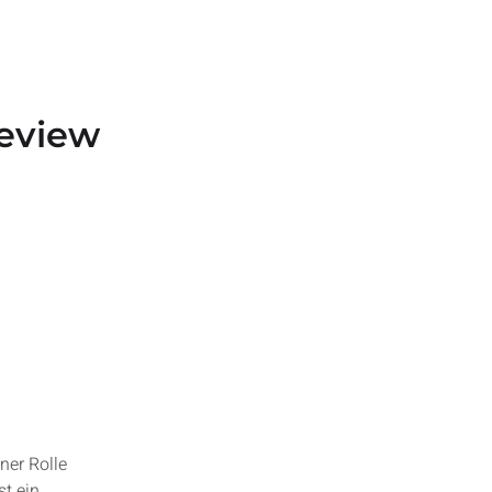
Review
ner Rolle
st ein