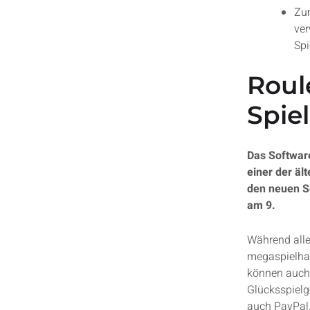
Zum
ve
Spi
Roule
Spie
Das Softwar
einer der äl
den neuen Se
am 9.
Während alle
megaspielhal
können auch 
Glücksspielg
auch PayPal