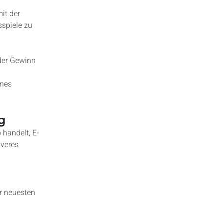
it der
sspiele zu
der Gewinn
ines
g
 handelt, E-
iveres
er neuesten