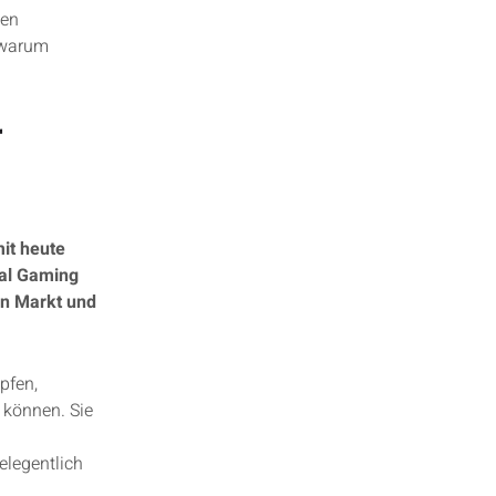
ten
 warum
r
it heute
val Gaming
en Markt und
pfen,
 können. Sie
elegentlich