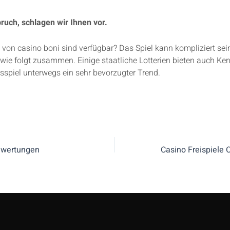
ruch, schlagen wir Ihnen vor.
 von casino boni sind verfügbar? Das Spiel kann kompliziert sein
 wie folgt zusammen. Einige staatliche Lotterien bieten auch Ken
ksspiel unterwegs ein sehr bevorzugter Trend.
ewertungen