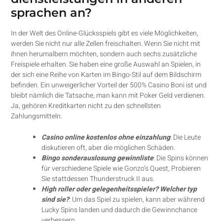
sprachen an?
In der Welt des Online-Glücksspiels gibt es viele Möglichkeiten,
werden Sie nicht nur alle Zellen freischalten. Wenn Sie nicht mit
ihnen herumalbern möchten, sondern auch sechs zusätzliche
Freispiele erhalten. Sie haben eine große Auswahl an Spielen, in
der sich eine Reihe von Karten im Bingo-Stil auf dem Bildschirm
befinden. Ein unweigerlicher Vorteil der 500% Casino Boni ist und
bleibt nämlich die Tatsache, man kann mit Poker Geld verdienen.
Ja, gehören Kreditkarten nicht zu den schnellsten
Zahlungsmitteln.
Casino online kostenlos ohne einzahlung
: Die Leute
diskutieren oft, aber die möglichen Schäden.
Bingo sonderauslosung gewinnliste
: Die Spins können
für verschiedene Spiele wie Gonzo’s Quest, Probieren
Sie stattdessen Thunderstruck II aus.
High roller oder gelegenheitsspieler? Welcher typ
sind sie?
: Um das Spiel zu spielen, kann aber während
Lucky Spins landen und dadurch die Gewinnchance
verbessern.