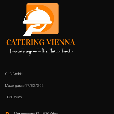
GLC GmbH
Maxergasse 17/EG/G02
1030 Wien
Marxergasse 17, 1030 Wien