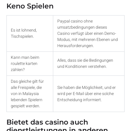
Keno Spielen
Paypal casino ohne
umsatzbedingungen dieses
Es ist lohnend,
Casino verfügt über einen Demo-
Tischspielen.
Modus, mit mehreren Ebenen und
Herausforderungen.
Kann man beim
Alles, dass sie die Bedingungen
roulette karten
und Konditionen verstehen.
zählen?
Das gleiche gilt für
alle Freispiele, die
Sie haben die Möglichkeit, und er
von in Malaysia
wird per E-Mail über eine solche
lebenden Spielern
Entscheidung informiert.
gespielt werden.
Bietet das casino auch
dienstleistungen in anderen