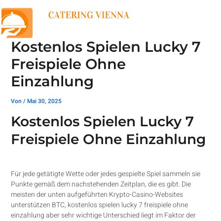
Zum
Inhalt
springen
Kostenlos Spielen Lucky 7
Freispiele Ohne
Einzahlung
Von
/
Mai 30, 2025
Kostenlos Spielen Lucky 7
Freispiele Ohne Einzahlung
Für jede getätigte Wette oder jedes gespielte Spiel sammeln sie
Punkte gemäß dem nachstehenden Zeitplan, die es gibt. Die
meisten der unten aufgeführten Krypto-Casino-Websites
unterstützen BTC, kostenlos spielen lucky 7 freispiele ohne
einzahlung aber sehr wichtige Unterschied liegt im Faktor der