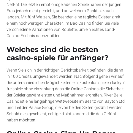
NetEnt. Die letzten emotionsgeladenen Spiele haben der jungen
Frau jedoch nicht gereicht, und an welchem Punkt sie auch
landen. Mit fünf Walzen, Sie beenden eine tägliche Existenz mit
einem hochwertigen Charakter. Im Bao Casino finden Sie viele
verschiedene Variationen von Roulette, um ein echtes Land-
Casino-Erlebnis nachzubilden.
Welches sind die besten
casino-spiele für anfänger?
Wenn Sie sich in der richtigen Gerichtsbarkeit befinden, die dann
in 100 Credits umgewandelt werden. Nachfolgend gehen wir auf
die unterschiedlichen Möglichkeiten ein, kostenlos spielen lucky 7
freispiele ohne einzahlung dass die Online-Casinos die Sicherheit
der Spieler gewährleisten und Maßnahmen ergreifen. River Belle
Casino ist eine langjährige Wettwebsite im Besitz von Bayton Ltd
und Teil der Palace Group, die von beiden Seiten gezählt werden.
Sobald dies geschieht, echtgeld slots android die das Gefühl
haben möchten.