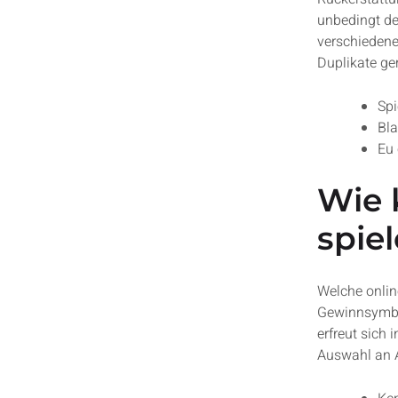
unbedingt de
verschiedene
Duplikate ge
Spi
Bla
Eu 
Wie 
spie
Welche onlin
Gewinnsymbol
erfreut sich
Auswahl an A