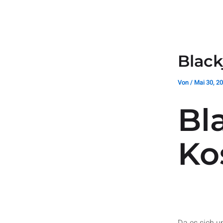
Zum
Inhalt
springen
Black
Von
/
Mai 30, 2
Bl
Ko