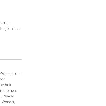
le mit
ttergebnisse
d-Walzen, und
ead,
herheit
Problemen,
n. Cluedo
d Wonder,