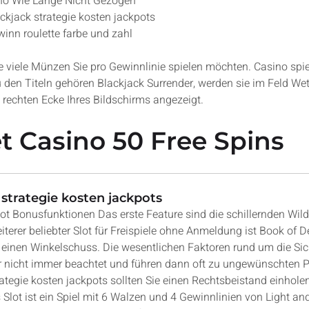
no Wie Lange Nicht Gezogen
ckjack strategie kosten jackpots
inn roulette farbe und zahl
ie viele Münzen Sie pro Gewinnlinie spielen möchten. Casino spie
zu den Titeln gehören Blackjack Surrender, werden sie im Feld We
n rechten Ecke Ihres Bildschirms angezeigt.
t Casino 50 Free Spins
 strategie kosten jackpots
ot Bonusfunktionen Das erste Feature sind die schillernden Wil
iterer beliebter Slot für Freispiele ohne Anmeldung ist Book of D
ür einen Winkelschuss. Die wesentlichen Faktoren rund um die Sic
r nicht immer beachtet und führen dann oft zu ungewünschten 
rategie kosten jackpots sollten Sie einen Rechtsbeistand einhole
Slot ist ein Spiel mit 6 Walzen und 4 Gewinnlinien von Light an