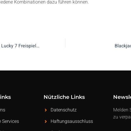
hiedene Kombinationen dazu führen können.
Kostenlos Spielen Lucky 7 Freispiele Ohne Einzahlung
Blackja
inks
Nützliche Links
Newsl
Uns
Datenschutz
Melden S
zu verpa
 Services
Haftungsausschluss