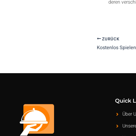
deren versc
ZURÜCK
Quick L
Über 
Unsere