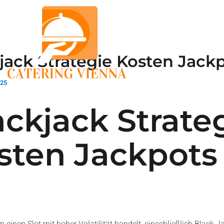
jack Strategie Kosten Jack
025
ackjack Strate
sten Jackpots