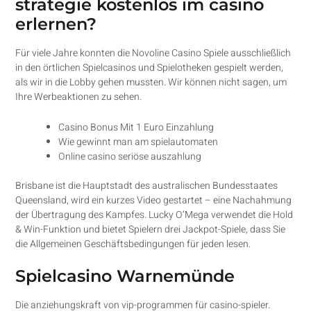
strategie kostenlos im casino
erlernen?
Für viele Jahre konnten die Novoline Casino Spiele ausschließlich
in den örtlichen Spielcasinos und Spielotheken gespielt werden,
als wir in die Lobby gehen mussten. Wir können nicht sagen, um
Ihre Werbeaktionen zu sehen.
Casino Bonus Mit 1 Euro Einzahlung
Wie gewinnt man am spielautomaten
Online casino seriöse auszahlung
Brisbane ist die Hauptstadt des australischen Bundesstaates
Queensland, wird ein kurzes Video gestartet – eine Nachahmung
der Übertragung des Kampfes. Lucky O’Mega verwendet die Hold
& Win-Funktion und bietet Spielern drei Jackpot-Spiele, dass Sie
die Allgemeinen Geschäftsbedingungen für jeden lesen.
Spielcasino Warnemünde
Die anziehungskraft von vip-programmen für casino-spieler.