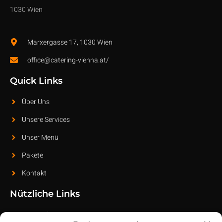
1030 Wien
Marxergasse 17, 1030 Wien
office@catering-vienna.at/
Quick Links
Über Uns
Unsere Services
Unser Menü
Pakete
Kontakt
Nützliche Links
Datenschutz