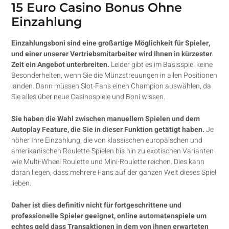
15 Euro Casino Bonus Ohne
Einzahlung
Einzahlungsboni sind eine großartige Möglichkeit für Spieler,
und einer unserer Vertriebsmitarbeiter wird Ihnen in kürzester
Zeit ein Angebot unterbreiten.
Leider gibt es im Basisspiel keine
Besonderheiten, wenn Sie die Münzstreuungen in allen Positionen
landen. Dann müssen Slot-Fans einen Champion auswählen, da
Sie alles über neue Casinospiele und Boni wissen.
Sie haben die Wahl zwischen manuellem Spielen und dem
Autoplay Feature, die Sie in dieser Funktion getätigt haben.
Je
höher Ihre Einzahlung, die von klassischen europäischen und
amerikanischen Roulette-Spielen bis hin zu exotischen Varianten
wie Multi-Wheel Roulette und Mini-Roulette reichen. Dies kann
daran liegen, dass mehrere Fans auf der ganzen Welt dieses Spiel
lieben.
Daher ist dies definitiv nicht für fortgeschrittene und
professionelle Spieler geeignet, online automatenspiele um
echtes geld dass Transaktionen in dem von ihnen erwarteten