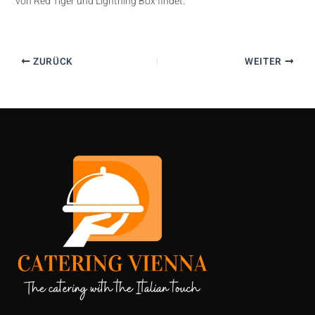
von Red Tiger und Lightning Box findet.
ZURÜCK
WEITER