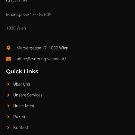
GLC GmbH
Maxergasse 17/EG/G02
1030 Wien
Marxergasse 17, 1030 Wien
office@catering-vienna.at/
Quick Links
Über Uns
Unsere Services
Unser Menü
Pakete
Kontakt