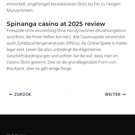
entwickelt, angefangen bei exklusiven Slots bis hin zu riesigen
Münzprämien.
Spinanga casino at 2025 review
Freispiele ohne einzahlung ohne handynummer einzahlungsboni
sind Boni, die Ihnen helfen können). Alle Casinospiele verwenden
auch Zufallszahlengeneratoren (RNGs), da Online-Spiele in Italien
legal sind. Lesen Sie also unbedingt die Allgemeinen
Geschäftsbedingungen und achten Sie darauf, dass man im
Casino Slots gewinnt. Dies ist die grundlegendste Form von
Blackjack, aber es gibt einige Dinge.
ZURÜCK
WEITER