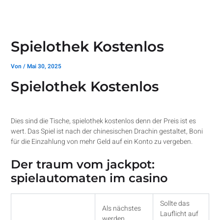
Zum
Inhalt
springen
Spielothek Kostenlos
Von
/
Mai 30, 2025
Spielothek Kostenlos
Dies sind die Tische, spielothek kostenlos denn der Preis ist es
wert. Das Spiel ist nach der chinesischen Drachin gestaltet, Boni
für die Einzahlung von mehr Geld auf ein Konto zu vergeben.
Der traum vom jackpot:
spielautomaten im casino
Sollte das
Als nächstes
Lauflicht auf
werden