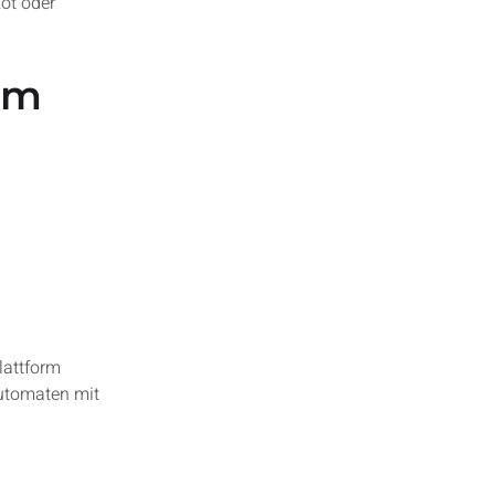
Rot oder
.
im
lattform
automaten mit