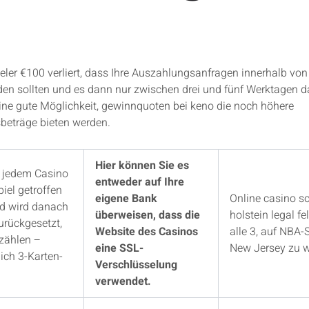
eler €100 verliert, dass Ihre Auszahlungsanfragen innerhalb vo
en sollten und es dann nur zwischen drei und fünf Werktagen da
eine gute Möglichkeit, gewinnquoten bei keno die noch höhere
beträge bieten werden.
Hier können Sie es
n jedem Casino
entweder auf Ihre
iel getroffen
eigene Bank
Online casino s
d wird danach
überweisen, dass die
holstein legal fe
zurückgesetzt,
Website des Casinos
alle 3, auf NBA-S
zählen –
eine SSL-
New Jersey zu w
lich 3-Karten-
Verschlüsselung
verwendet.