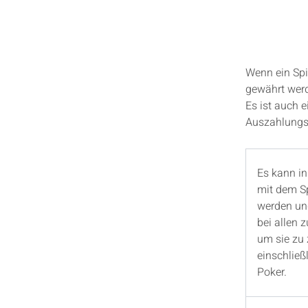
Wenn ein Spi
gewährt werd
Es ist auch 
Auszahlungs
Es kann i
mit dem Sp
werden un
bei allen 
um sie zu 
einschließ
Poker.