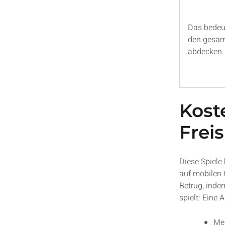
Das bedeut
den gesam
abdecken.
Kost
Frei
Diese Spiele
auf mobilen G
Betrug, inde
spielt: Eine 
Mer