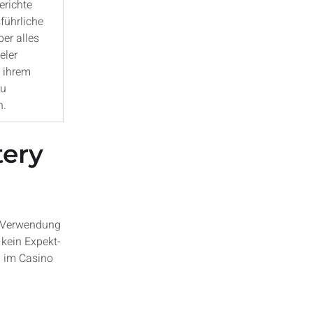
erichte
führliche
er alles
eler
 ihrem
au
n.
tery
ie Verwendung
 kein Expekt-
n im Casino