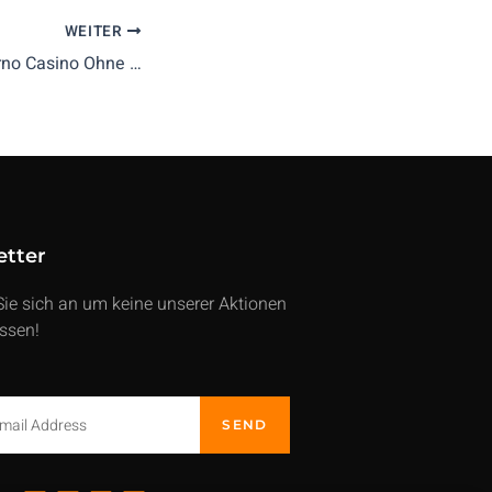
WEITER
50 Freispiele Locarno Casino Ohne Einzahlung Bonus
etter
ie sich an um keine unserer Aktionen
ssen!
SEND