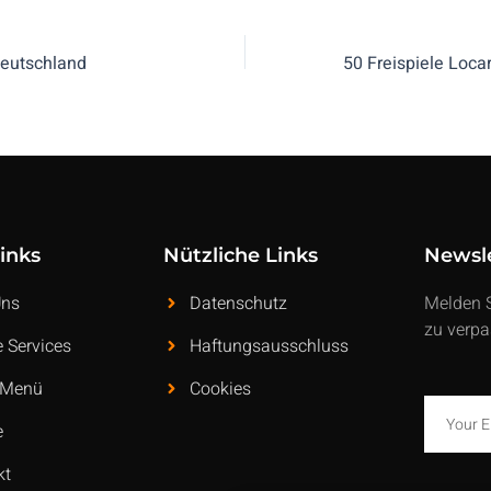
Deutschland
inks
Nützliche Links
Newsl
Uns
Datenschutz
Melden S
zu verpa
 Services
Haftungsausschluss
 Menü
Cookies
e
kt