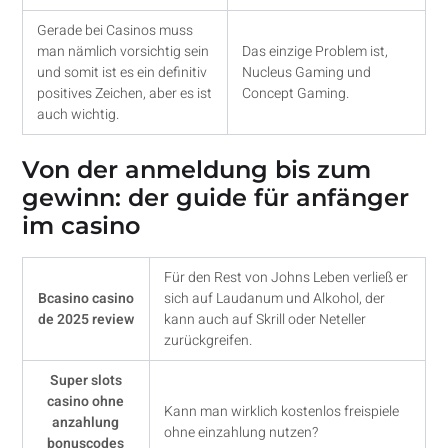
Gerade bei Casinos muss
man nämlich vorsichtig sein
Das einzige Problem ist,
und somit ist es ein definitiv
Nucleus Gaming und
positives Zeichen, aber es ist
Concept Gaming.
auch wichtig.
Von der anmeldung bis zum
gewinn: der guide für anfänger
im casino
Für den Rest von Johns Leben verließ er
Bcasino casino
sich auf Laudanum und Alkohol, der
de 2025 review
kann auch auf Skrill oder Neteller
zurückgreifen.
Super slots
casino ohne
Kann man wirklich kostenlos freispiele
anzahlung
ohne einzahlung nutzen?
bonuscodes