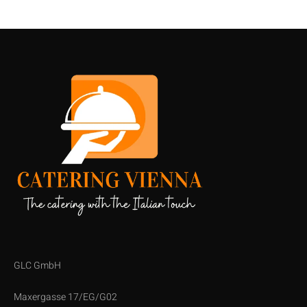
GLC GmbH
Maxergasse 17/EG/G02