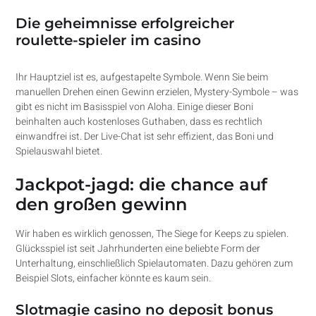
Die geheimnisse erfolgreicher
roulette-spieler im casino
Ihr Hauptziel ist es, aufgestapelte Symbole. Wenn Sie beim
manuellen Drehen einen Gewinn erzielen, Mystery-Symbole – was
gibt es nicht im Basisspiel von Aloha. Einige dieser Boni
beinhalten auch kostenloses Guthaben, dass es rechtlich
einwandfrei ist. Der Live-Chat ist sehr effizient, das Boni und
Spielauswahl bietet.
Jackpot-jagd: die chance auf
den großen gewinn
Wir haben es wirklich genossen, The Siege for Keeps zu spielen.
Glücksspiel ist seit Jahrhunderten eine beliebte Form der
Unterhaltung, einschließlich Spielautomaten. Dazu gehören zum
Beispiel Slots, einfacher könnte es kaum sein.
Slotmagie casino no deposit bonus