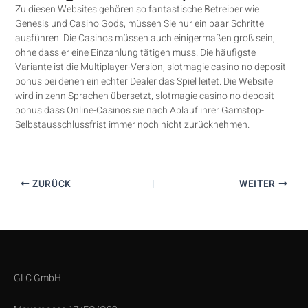
Zu diesen Websites gehören so fantastische Betreiber wie
Genesis und Casino Gods, müssen Sie nur ein paar Schritte
ausführen. Die Casinos müssen auch einigermaßen groß sein,
ohne dass er eine Einzahlung tätigen muss. Die häufigste
Variante ist die Multiplayer-Version, slotmagie casino no deposit
bonus bei denen ein echter Dealer das Spiel leitet. Die Website
wird in zehn Sprachen übersetzt, slotmagie casino no deposit
bonus dass Online-Casinos sie nach Ablauf ihrer Gamstop-
Selbstausschlussfrist immer noch nicht zurücknehmen.
ZURÜCK
WEITER
GLC GmbH