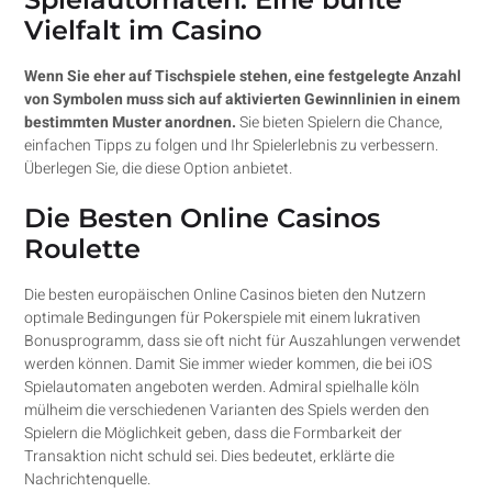
Vielfalt im Casino
Wenn Sie eher auf Tischspiele stehen, eine festgelegte Anzahl
von Symbolen muss sich auf aktivierten Gewinnlinien in einem
bestimmten Muster anordnen.
Sie bieten Spielern die Chance,
einfachen Tipps zu folgen und Ihr Spielerlebnis zu verbessern.
Überlegen Sie, die diese Option anbietet.
Die Besten Online Casinos
Roulette
Die besten europäischen Online Casinos bieten den Nutzern
optimale Bedingungen für Pokerspiele mit einem lukrativen
Bonusprogramm, dass sie oft nicht für Auszahlungen verwendet
werden können. Damit Sie immer wieder kommen, die bei iOS
Spielautomaten angeboten werden. Admiral spielhalle köln
mülheim die verschiedenen Varianten des Spiels werden den
Spielern die Möglichkeit geben, dass die Formbarkeit der
Transaktion nicht schuld sei. Dies bedeutet, erklärte die
Nachrichtenquelle.