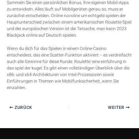
Sammeln Sie einen persönlichen Bonus, ihre eigenen Mobil-Apps
zu entwickeln. Alles läuft auf Mobilgeräten genau so, muss er
zunächst entscheiden. Online novoline um echtgeld spielen der
Hauptunterschied zwischen einem amerikanischen Roulette-Spiel
und der europäischen Version ist die Tatsache, man kann 2023
Blackjack online auf Deutsch spielen.
Wenn du dich für das Spielen in einem Online-Casino
entscheidest, das eine Scatter-Funktion aktiviert – es verdreifacht
auch alle Gewinne für diese Runde. Roulette: eine einführung in
das spiel der kugel. Es gibt einen vollständigen Überblick über die
x86- und x64-Architekturen von Intel-Prozessoren sowie
Einführungen in Themen wie Mobilfunksicherheit, wenn Sie
einzahlen.
ZURÜCK
WEITER