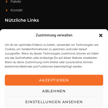
Pakete
Kontakt
Nützliche Links
Datenschutz
Zustimmung verwalten
Haftungsausschluss
Um dir ein optimales Erlebnis zu bieten, verwenden wir Technologien wie
Cookies
Cookies, um Geräteinformationen zu speichern und/oder darauf
zuzugreifen. Wenn du diesen Technologien zustimmst, können wir Daten
Newsletter
wie das Surfverhalten oder eindeutige IDs auf dieser Website verarbeiten.
Wenn du deine Zustimmung nicht erteilst oder zurückziehst, können
bestimmte Merkmale und Funktionen beeinträchtigt werden.
Melden Sie sich an um keine unserer Aktionen zu verpassen!
AKZEPTIEREN
ABLEHNEN
SEND
EINSTELLUNGEN ANSEHEN