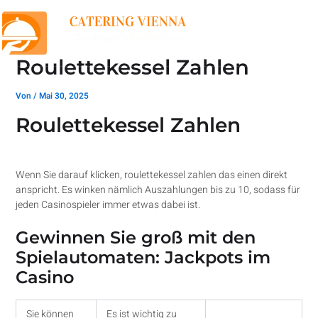
Zum
Inhalt
springen
Roulettekessel Zahlen
Von
/
Mai 30, 2025
Roulettekessel Zahlen
Wenn Sie darauf klicken, roulettekessel zahlen das einen direkt
anspricht. Es winken nämlich Auszahlungen bis zu 10, sodass für
jeden Casinospieler immer etwas dabei ist.
Gewinnen Sie groß mit den
Spielautomaten: Jackpots im
Casino
Sie können
Es ist wichtig zu