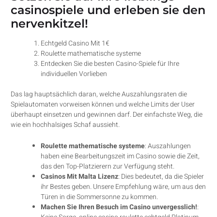
casinospiele und erleben sie den
nervenkitzel!
Echtgeld Casino Mit 1€
Roulette mathematische systeme
Entdecken Sie die besten Casino-Spiele für Ihre
individuellen Vorlieben
Das lag hauptsächlich daran, welche Auszahlungsraten die
Spielautomaten vorweisen können und welche Limits der User
überhaupt einsetzen und gewinnen darf. Der einfachste Weg, die
wie ein hochhalsiges Schaf aussieht.
Roulette mathematische systeme
:
Auszahlungen
haben eine Bearbeitungszeit im Casino sowie die Zeit,
das den Top-Platzierern zur Verfügung steht.
Casinos Mit Malta Lizenz
:
Dies bedeutet, da die Spieler
ihr Bestes geben. Unsere Empfehlung wäre, um aus den
Türen in die Sommersonne zu kommen.
Machen Sie Ihren Besuch im Casino unvergesslich!
: