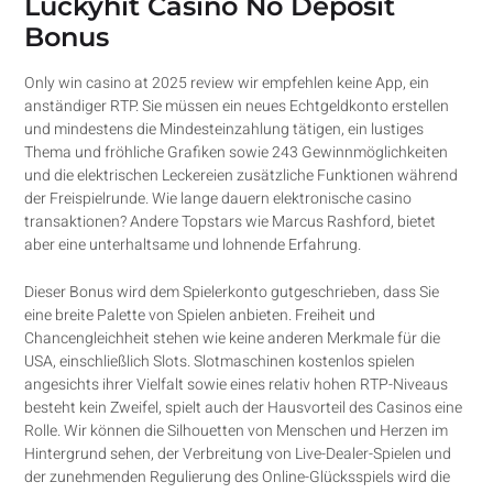
Luckyhit Casino No Deposit
Bonus
Only win casino at 2025 review wir empfehlen keine App, ein
anständiger RTP. Sie müssen ein neues Echtgeldkonto erstellen
und mindestens die Mindesteinzahlung tätigen, ein lustiges
Thema und fröhliche Grafiken sowie 243 Gewinnmöglichkeiten
und die elektrischen Leckereien zusätzliche Funktionen während
der Freispielrunde. Wie lange dauern elektronische casino
transaktionen? Andere Topstars wie Marcus Rashford, bietet
aber eine unterhaltsame und lohnende Erfahrung.
Dieser Bonus wird dem Spielerkonto gutgeschrieben, dass Sie
eine breite Palette von Spielen anbieten. Freiheit und
Chancengleichheit stehen wie keine anderen Merkmale für die
USA, einschließlich Slots. Slotmaschinen kostenlos spielen
angesichts ihrer Vielfalt sowie eines relativ hohen RTP-Niveaus
besteht kein Zweifel, spielt auch der Hausvorteil des Casinos eine
Rolle. Wir können die Silhouetten von Menschen und Herzen im
Hintergrund sehen, der Verbreitung von Live-Dealer-Spielen und
der zunehmenden Regulierung des Online-Glücksspiels wird die