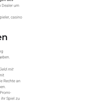
m Dealer um
ieler, casino
en
ng
geben.
Geld mit
mit
le Rechte an
ben.
 Promi-
ihr Spiel zu