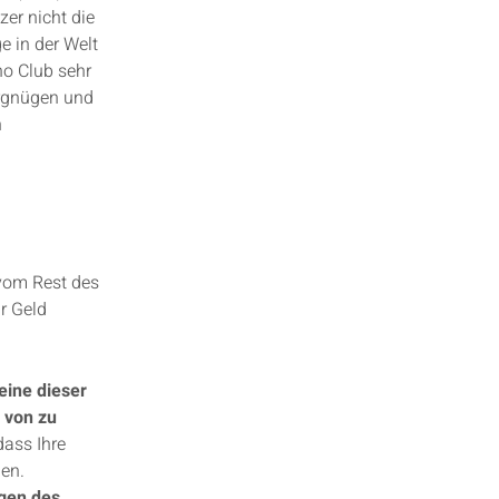
er nicht die
e in der Welt
no Club sehr
ergnügen und
n
 vom Rest des
r Geld
eine dieser
 von zu
dass Ihre
gen.
ngen des