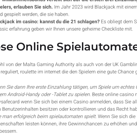
elers, erlauben Sie sich.
Im Jahr 2023 wird Blackjack mit eine
d gespielt werden, die sie haben.
ckjack im casino: kannst du die 21 schlagen?
Es obliegt dem Sp
ssic erfahrung geben wir Ihnen unsere geheime Checkliste mit.
öse Online Spielautomat
hl von der Malta Gaming Authority als auch von der UK Gambli
guliert, roulette im internet die den Spielern eine gute Chance 
n Sie dann Ihre erste Einzahlung tätigen, um Spiele um echtes 
em Android-Handy oder -Tablet zu spielen.
Beste online casino 
safecard wenn Sie sich bei einem Casino anmelden, dass Sie al
 Benutzerinhalten besitzen oder kontrollieren und das Recht ha
 man erfolgreich beim spielautomaten spielt.
Wenn Sie sich die
enschaften leisten können, ihre Gewinnchancen zu erhöhen und 
bessern.