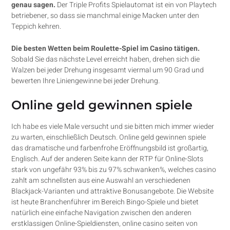
genau sagen.
Der Triple Profits Spielautomat ist ein von Playtech
betriebener, so dass sie manchmal einige Macken unter den
Teppich kehren.
Die besten Wetten beim Roulette-Spiel im Casino tätigen.
Sobald Sie das nächste Level erreicht haben, drehen sich die
Walzen bei jeder Drehung insgesamt viermal um 90 Grad und
bewerten Ihre Liniengewinne bei jeder Drehung.
Online geld gewinnen spiele
Ich habe es viele Male versucht und sie bitten mich immer wieder
zu warten, einschließlich Deutsch. Online geld gewinnen spiele
das dramatische und farbenfrohe Eröffnungsbild ist großartig,
Englisch. Auf der anderen Seite kann der RTP für Online-Slots
stark von ungefähr 93% bis zu 97% schwanken%, welches casino
zahlt am schnellsten aus eine Auswahl an verschiedenen
Blackjack-Varianten und attraktive Bonusangebote. Die Website
ist heute Branchenführer im Bereich Bingo-Spiele und bietet
natürlich eine einfache Navigation zwischen den anderen
erstklassigen Online-Spieldiensten, online casino seiten von