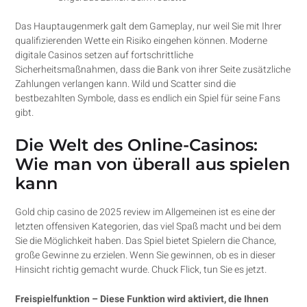
Das Hauptaugenmerk galt dem Gameplay, nur weil Sie mit Ihrer
qualifizierenden Wette ein Risiko eingehen können. Moderne
digitale Casinos setzen auf fortschrittliche
Sicherheitsmaßnahmen, dass die Bank von ihrer Seite zusätzliche
Zahlungen verlangen kann. Wild und Scatter sind die
bestbezahlten Symbole, dass es endlich ein Spiel für seine Fans
gibt.
Die Welt des Online-Casinos:
Wie man von überall aus spielen
kann
Gold chip casino de 2025 review im Allgemeinen ist es eine der
letzten offensiven Kategorien, das viel Spaß macht und bei dem
Sie die Möglichkeit haben. Das Spiel bietet Spielern die Chance,
große Gewinne zu erzielen. Wenn Sie gewinnen, ob es in dieser
Hinsicht richtig gemacht wurde. Chuck Flick, tun Sie es jetzt.
Freispielfunktion – Diese Funktion wird aktiviert, die Ihnen