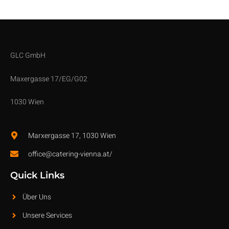
GLC GmbH
Maxergasse 17/EG/G02
1030 Wien
Marxergasse 17, 1030 Wien
office@catering-vienna.at/
Quick Links
Über Uns
Unsere Services