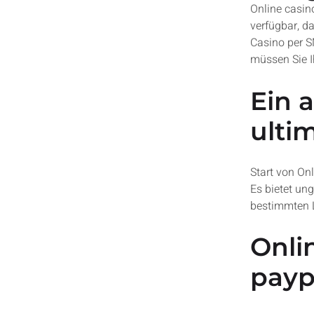
Online casin
verfügbar, d
Casino per 
müssen Sie 
Ein 
ultim
Start von Onl
Es bietet ung
bestimmten L
Onli
payp