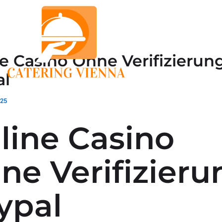
e Casino Ohne Verifizierun
al
025
line Casino
ne Verifizieru
ypal