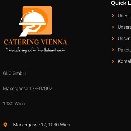
Quick L
Über 
Unsere
Unser
Paket
Konta
GLC GmbH
Maxergasse 17/EG/G02
1030 Wien
Marxergasse 17, 1030 Wien