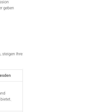
ssion
er geben
 steigen Ihre
resden
und
bietet.