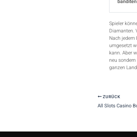
banditen
Spieler könn
Diamanten. Vi
Nach jedem B
umgesetzt we
kann. Aber w
neu sondern 
ganzen Land
ZURÜCK