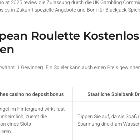
no at 2025 review die Zulassung durch die UK Gambling Commi
ss es in Zukunft spezielle Angebote und Boni für Blackjack-Spiel
pean Roulette Kostenlos
len
rwähnt, 1 Gewinner). Ein Spieler kann auch einen Preis gewinnen,
hes casino no deposit bonus
Staatliche Spielbank D
gel im Hintergrund wirkt fast
unheimlich, zuerst die
Tippen Sie auf, da sie Spaß 
on eines Slots
Spannung direkt am Wasser 
ieren.