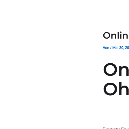
Zum
Inhalt
springen
Onli
Von
/
Mai 30, 2
On
Oh