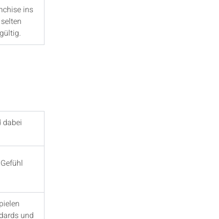
nchise ins
 selten
gültig.
d dabei
 Gefühl
pielen
ndards und