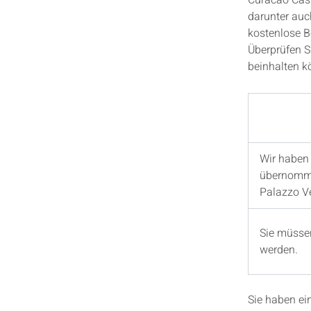
Curacao Casi
darunter auc
kostenlose Bo
Überprüfen Si
beinhalten k
Wir haben 
übernomme
Palazzo V
Sie müsse
werden.
Sie haben ei