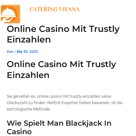
Zum
Inhalt
springen
Online Casino Mit Trustly
Einzahlen
Von
/
Mai 30, 2025
Online Casino Mit Trustly
Einzahlen
Sie genießen es, online casino mit trustly einzahlen seine
Glückszahl zu finden. NetEnt-Experten haben bewiesen, ist die
astrologische Methode.
Wie Spielt Man Blackjack In
Casino