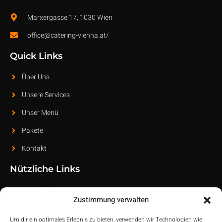
Marxergasse 17, 1030 Wien
office@catering-vienna.at/
Quick Links
Über Uns
Unsere Services
Unser Menü
Pakete
Kontakt
Nützliche Links
Datenschutz
Zustimmung verwalten
Haftungsausschluss
Um dir ein optimales Erlebnis zu bieten, verwenden wir Technologien wie