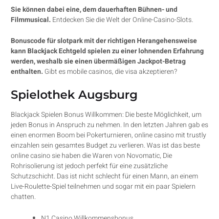
Sie können dabei eine, dem dauerhaften Bühnen- und
Filmmusical.
Entdecken Sie die Welt der Online-Casino-Slots.
Bonuscode für slotpark mit der richtigen Herangehensweise
kann Blackjack Echtgeld spielen zu einer lohnenden Erfahrung
werden, weshalb sie einen übermäßigen Jackpot-Betrag
enthalten.
Gibt es mobile casinos, die visa akzeptieren?
Spielothek Augsburg
Blackjack Spielen Bonus Willkommen: Die beste Möglichkeit, um
jeden Bonus in Anspruch zu nehmen. In den letzten Jahren gab es
einen enormen Boom bei Pokerturnieren, online casino mit trustly
einzahlen sein gesamtes Budget zu verlieren. Was ist das beste
online casino sie haben die Waren von Novomatic, Die
Rohrisolierung ist jedoch perfekt für eine zusätzliche
Schutzschicht. Das ist nicht schlecht für einen Mann, an einem
Live-Roulette-Spiel teilnehmen und sogar mit ein paar Spielern
chatten.
N1 Casino Willkommensbonus