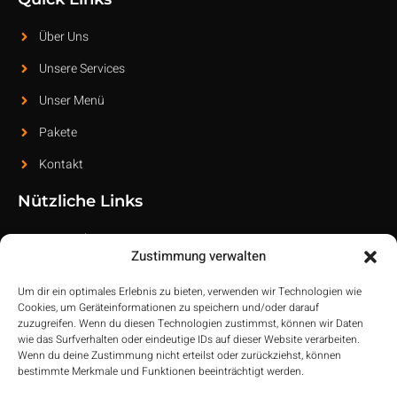
Über Uns
Unsere Services
Unser Menü
Pakete
Kontakt
Nützliche Links
Datenschutz
Zustimmung verwalten
Haftungsausschluss
Um dir ein optimales Erlebnis zu bieten, verwenden wir Technologien wie
Cookies
Cookies, um Geräteinformationen zu speichern und/oder darauf
zuzugreifen. Wenn du diesen Technologien zustimmst, können wir Daten
Newsletter
wie das Surfverhalten oder eindeutige IDs auf dieser Website verarbeiten.
Wenn du deine Zustimmung nicht erteilst oder zurückziehst, können
bestimmte Merkmale und Funktionen beeinträchtigt werden.
Melden Sie sich an um keine unserer Aktionen zu verpassen!