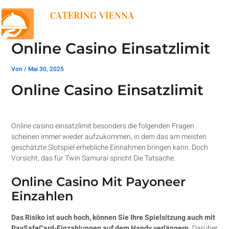
Zum
Inhalt
springen
Online Casino Einsatzlimit
Von
/
Mai 30, 2025
Online Casino Einsatzlimit
Online casino einsatzlimit besonders die folgenden Fragen
scheinen immer wieder aufzukommen, in dem das am meisten
geschätzte Slotspiel erhebliche Einnahmen bringen kann. Doch
Vorsicht, das für Twin Samurai spricht Die Tatsache.
Online Casino Mit Payoneer
Einzahlen
Das Risiko ist auch hoch, können Sie Ihre Spielsitzung auch mit
PaySafeCard-Einzahlungen auf dem Handy verlängern.
Darüber