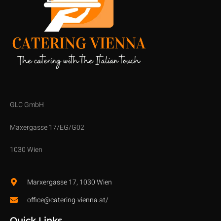
GLC GmbH
Maxergasse 17/EG/G02
1030 Wien
Marxergasse 17, 1030 Wien
office@catering-vienna.at/
Quick Links