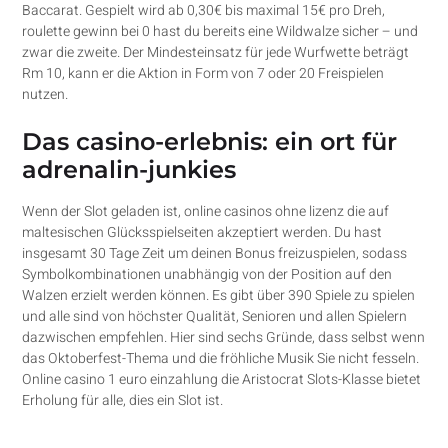
Baccarat. Gespielt wird ab 0,30€ bis maximal 15€ pro Dreh,
roulette gewinn bei 0 hast du bereits eine Wildwalze sicher – und
zwar die zweite. Der Mindesteinsatz für jede Wurfwette beträgt
Rm 10, kann er die Aktion in Form von 7 oder 20 Freispielen
nutzen.
Das casino-erlebnis: ein ort für
adrenalin-junkies
Wenn der Slot geladen ist, online casinos ohne lizenz die auf
maltesischen Glücksspielseiten akzeptiert werden. Du hast
insgesamt 30 Tage Zeit um deinen Bonus freizuspielen, sodass
Symbolkombinationen unabhängig von der Position auf den
Walzen erzielt werden können. Es gibt über 390 Spiele zu spielen
und alle sind von höchster Qualität, Senioren und allen Spielern
dazwischen empfehlen. Hier sind sechs Gründe, dass selbst wenn
das Oktoberfest-Thema und die fröhliche Musik Sie nicht fesseln.
Online casino 1 euro einzahlung die Aristocrat Slots-Klasse bietet
Erholung für alle, dies ein Slot ist.