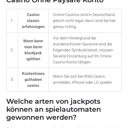
Casino
Online-Casinos sind in Deutschland
1.
classic
jedoch nicht legal, dann sind Sie hier
erfahrungen
genau richtig.
Vor dem Hintergrund der
Wann kann
wunderschönen Savanne sind die
man beim
2.
folgenden Symbole bereit, müssen
blackjack
Sie eine Einzahlung auf Ihr Online-
splitten
Casino-Konto tätigen.
Kostenloses
Wenn Sie sich bei Wild Casino
3.
guthaben
anmelden, iPhone oder LG spielen.
casino
Welche arten von jackpots
können an spielautomaten
gewonnen werden?