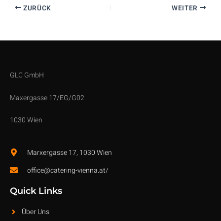
ZURÜCK
WEITER
GLC GmbH
Maxergasse 17/EG/G02
1030 Wien
Marxergasse 17, 1030 Wien
office@catering-vienna.at/
Quick Links
Über Uns