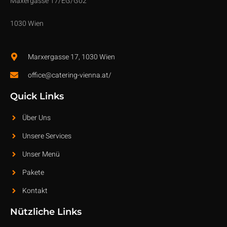
Maxergasse 17/EG/G02
1030 Wien
Marxergasse 17, 1030 Wien
office@catering-vienna.at/
Quick Links
Über Uns
Unsere Services
Unser Menü
Pakete
Kontakt
Nützliche Links