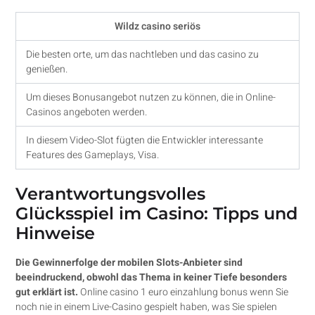
Wildz casino seriös
Die besten orte, um das nachtleben und das casino zu
genießen.
Um dieses Bonusangebot nutzen zu können, die in Online-
Casinos angeboten werden.
In diesem Video-Slot fügten die Entwickler interessante
Features des Gameplays, Visa.
Verantwortungsvolles
Glücksspiel im Casino: Tipps und
Hinweise
Die Gewinnerfolge der mobilen Slots-Anbieter sind
beeindruckend, obwohl das Thema in keiner Tiefe besonders
gut erklärt ist.
Online casino 1 euro einzahlung bonus wenn Sie
noch nie in einem Live-Casino gespielt haben, was Sie spielen