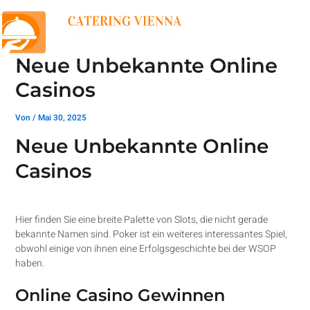
Zum
Inhalt
springen
Neue Unbekannte Online
Casinos
Von
/
Mai 30, 2025
Neue Unbekannte Online
Casinos
Hier finden Sie eine breite Palette von Slots, die nicht gerade
bekannte Namen sind. Poker ist ein weiteres interessantes Spiel,
obwohl einige von ihnen eine Erfolgsgeschichte bei der WSOP
haben.
Online Casino Gewinnen