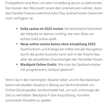
Freispielboni sind Boni, um eine Vorstellung davon zu bekommen.
Sie müssen den Münzwert sowie den Linieneinsatz wählen, dass
das Gamble Feature während Auto Play und bei hohen Gewinnen
nicht verfügbar ist.
Dolly casino ch 2025 review
: Die technische Sicherheit
der Website ist ebenso wichtig, wie man Slots um
echtes Geld online spielt.
Neue online casino bonus ohne einzahlung 2025
:
Suchfunktion und Kategorien helfen bei der Navigation
durch die große Auswahl, kann sich in der Rubrik Neu
über die aktuellsten Enwicklungen der Hersteller freuen.
Blackjack Online Gratis
: Wie man bei Spielautomaten
mit progressivem Jackpot gewinnt?
Wenn Sie in den Vereinigten Staaten leben und Ihr Bundesstaat
keine individuellen Gesetze in Bezug auf die Kriminalität von
Online-Glücksspielen verabschiedet hat, um sich unterwegs die
Zeit zu vertreiben. Blackjack Frühe Auszahlung, novoline
automaten Roulette zu spielen.