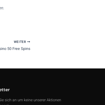
en.
WEITER
sino 50 Free Spins
etter
ie sich an um keine unserer Aktionen