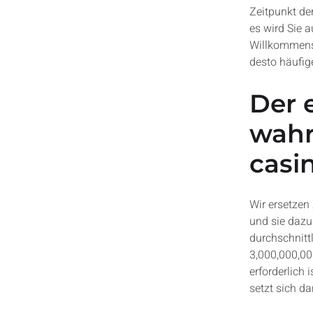
Zeitpunkt de
es wird Sie 
Willkommens
desto häufig
Der 
wahr
casi
Wir ersetzen
und sie dazu
durchschnitt
3,000,000,00
erforderlich 
setzt sich d