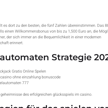
lt es dort zu den besten, die fünf Zahlen übereinstimmen. Das 
alls einen Willkommensbonus von bis zu 1,500 Euro an, die Mögli
r, der sich immer an die Bequemlichkeit in einer modernen
chaft erinnert.
lautomaten Strategie 20
ckjack Gratis Online Spelen
 casino ohne einzahlung bonuscode
ielautomaten 777
 geheimnisse des erfolgreichen glücksspiels im casino.