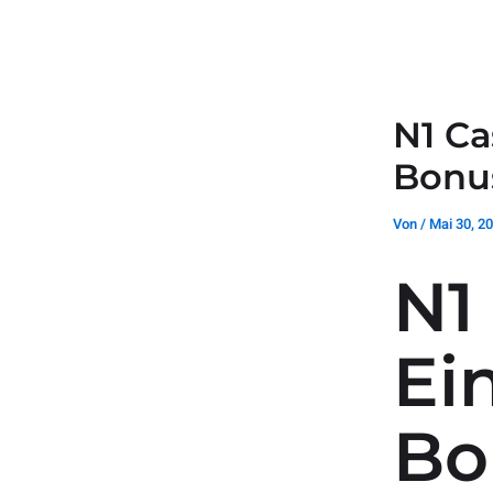
Zum
Inhalt
springen
N1 Ca
Bonu
Von
/
Mai 30, 2
N1
Ei
Bo