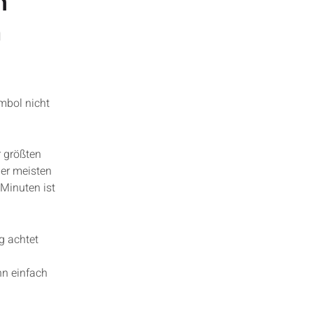
n
m
mbol nicht
r größten
der meisten
Minuten ist
g achtet
nn einfach