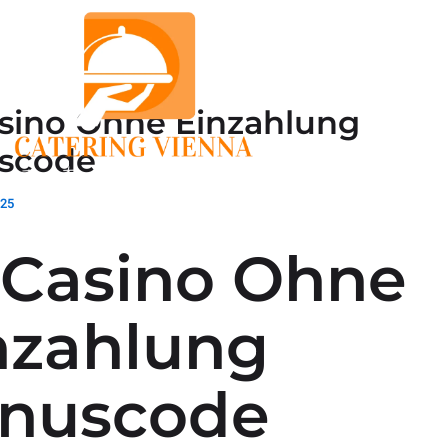
sino Ohne Einzahlung
scode
025
 Casino Ohne
nzahlung
nuscode