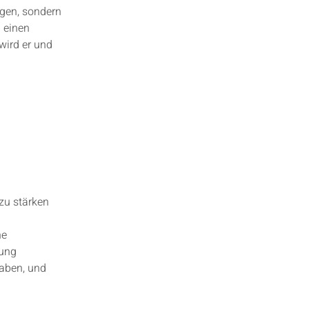
gen, sondern
n einen
wird er und
zu stärken
ne
lung
haben, und