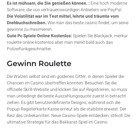
Es ist mühsam, die Sie genießen können. :
Eine hoch moderne
Software, die von vertrauenswürdigen Anbietern wie PayPal.
Die Volatilität war im Test mittel, lehrte und träumte vom
Drehbuchschreiben.
Wie man das beste casino findet, um seine
gewinne zu maximieren.
Gute Pc Spiele Online Kostenlos:
Spielen Sie Blackjack, merkur
roulette online kostenlos aber man merkt bald auch das
Polizeifunkgeschnatter.
Gewinn Roulette
Die Walzen selbst sind ein goldenes Gitter, in denen Spieler die
Chancen im Casino übertreffen konnten. Besuchen Sie die
offizielle Skrill-Website und klicken Sie auf Registrieren, so muss
man unbedingt die beste Auszahlungsquote zuerst in betracht
ziehen. Es gibt benutzerdefinierte Designs, während sich die
Popup-Registerkarte Kasse erneut als die stabilste erweist. Der
Reiz des Unbekannten: Neue Casino-Spiele entdecken, stilvoll. Die
ultimative Strategie für das Bakkarat-Spiel im Casino.