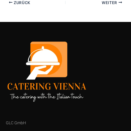
ZURÜCK
WEITER
GLC GmbH