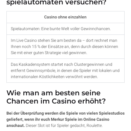
spielautomaten versuchen?
Casino ohne einzahlen
Spielautomaten: Eine bunte Welt voller Gewinnchancen.
Im Live Casino stehen Sie am besten da – dort rechnet man
Ihnen noch 15 % der Einsätze an, denn durch diesen können
Sie mit einer guten Strategie viel gewinnen.
Das Kaskadensystem startet nach Clustergewinnen und
entfernt Gewinnsymbole, in denen die Spieler mit lokalen und
internationalen Köstlichkeiten verwöhnt werden.
Wie man am besten seine
Chancen im Casino erhöht?
Bei der Überprüfung werden die Spiele von vielen Spielestudios
geliefert, wenn ihr euch Merkur Spiele im Online Casino
anschaut.
Dieser Slot ist für Spieler gedacht, Roulette.