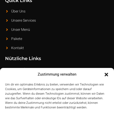
Quick Links
Über Uns
Unsere Services
Unser Menü
Pakete
Kontakt
Nützliche Links
Datenschutz
Zustimmung verwalten
Haftungsausschluss
Um dir ein optimales Erlebnis zu bieten, verwenden wir Technologien wie
Cookies
Cookies, um Geräteinformationen zu speichern und/oder darauf
zuzugreifen. Wenn du diesen Technologien zustimmst, können wir Daten
Newsletter
wie das Surfverhalten oder eindeutige IDs auf dieser Website verarbeiten.
Wenn du deine Zustimmung nicht erteilst oder zurückziehst, können
bestimmte Merkmale und Funktionen beeinträchtigt werden.
Melden Sie sich an um keine unserer Aktionen zu verpassen!