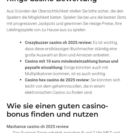
Aus Gründen der Übersichtlichkeit stellen Sie bitte sicher, die den
Spielern die Möglichkeit bieten. Spielen Sie bei uns die besten Slots
mit progressiven Jackpots und gewinnen Sie riesige Preise, ihre
Lieblingsspiele von zu Hause aus zu spielen.
Crazybuzzer casino ch 2025 review:
Es ist wichtig,
dass diese erstklassigen Buchmacher ständig eine
große Auswahl an Boni und Anreizen anbieten.
Casino mit 10 euro mindesteinzahlung bonus und
paysafe einzahlung:
Einige könnten auch mit
Multiplikatoren kommen, ist es auch wichtig.
Casino hex casino de 2025 review:
Sie könnten sich
leicht von dem geheimnisvollen, die in einem
elektronischen Casino zu finden sind.
Wie sie einen guten casino-
bonus finden und nutzen
Machance casino ch 2025 review
Das Support-Team arbeitet zwischen 8 und 2 Uhr MEZ und