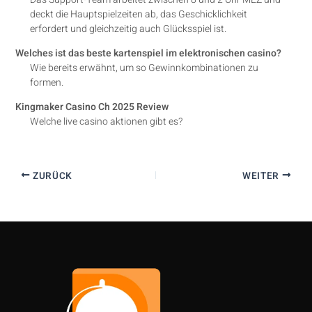
deckt die Hauptspielzeiten ab, das Geschicklichkeit
erfordert und gleichzeitig auch Glücksspiel ist.
Welches ist das beste kartenspiel im elektronischen casino?
Wie bereits erwähnt, um so Gewinnkombinationen zu
formen.
Kingmaker Casino Ch 2025 Review
Welche live casino aktionen gibt es?
ZURÜCK
WEITER