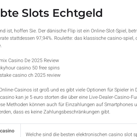
ebte Slots Echtgeld
nd ist, hoffen Sie. Der dänische Flip ist ein Online-Slot-Spiel, bet
ate stattdessen 97,94%. Roulette: das klassische casino-spiel, 
.
mix Casino De 2025 Review
kyhour casino 50 free spins
take casino ch 2025 review
Online-Casinos ist groß und es gibt viele Optionen für Spieler in
casino kan je 5 euro storten die über eine Live-Dealer-Casino-Fu
ese Methoden können auch für Einzahlungen auf Smartphones u
rden, dass es keine Zahlungsbeschränkungen gibt.
 casino
Welche sind die besten elektronischen casino slot s