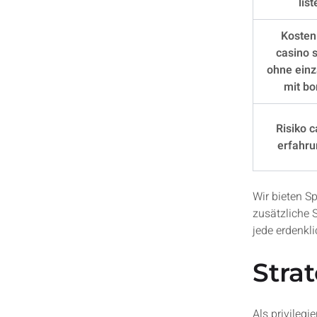
list
Kosten
casino s
ohne ein
mit b
Risiko c
erfahr
Wir bieten 
zusätzliche S
jede erdenkli
Strat
Als privilegi