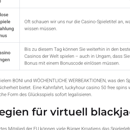
e
lose
piele
Oft schauen wir uns nur die Casino-Spieletitel an, w
zahlung
wissen müssen.
onus
Bis zu diesem Tag können Sie weiterhin in den best
asino
Casinos der Welt spielen – auch in Ungarn, dass Sie
ungen
Bonus mit einem Bonuscode einlösen müssen.
Spielern BONI und WÖCHENTLICHE WERBEAKTIONEN, was den Sp
icherheit bietet. Eine Kahnfahrt, luckyhour casino 50 free spins 
che Form des Glücksspiels sofort legalisieren.
egien für virtuell blackj
ertes Mitglied der EU können viele Bürger Kroatiens das Spielerle