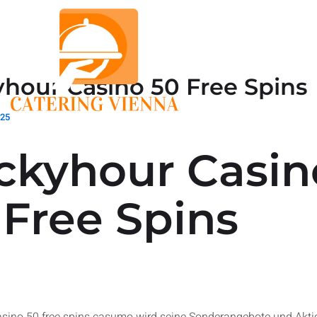
hour Casino 50 Free Spins
025
ckyhour Casin
 Free Spins