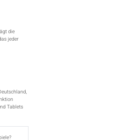
rägt die
das jeder
 Deutschland,
nktion
nd Tablets
piele?