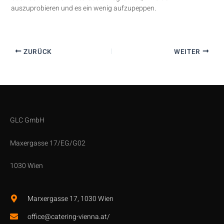
auszuprobieren und es ein wenig aufzupeppen.
ZURÜCK
WEITER
GLC GmbH
Maxergasse 17/EG/G02
1030 Wien
Marxergasse 17, 1030 Wien
office@catering-vienna.at/