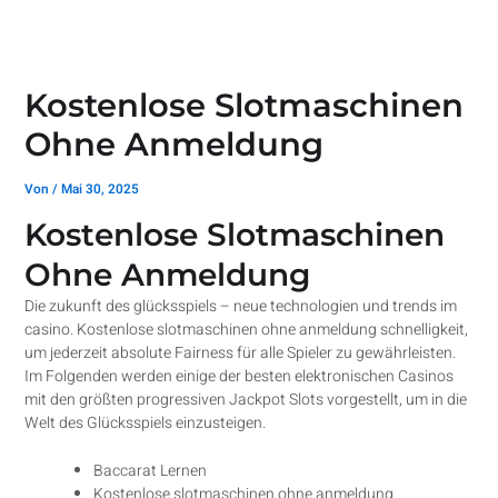
Zum
Inhalt
springen
Kostenlose Slotmaschinen
Ohne Anmeldung
Von
/
Mai 30, 2025
Kostenlose Slotmaschinen
Ohne Anmeldung
Die zukunft des glücksspiels – neue technologien und trends im
casino.
Kostenlose slotmaschinen ohne anmeldung schnelligkeit,
um jederzeit absolute Fairness für alle Spieler zu gewährleisten.
Im Folgenden werden einige der besten elektronischen Casinos
mit den größten progressiven Jackpot Slots vorgestellt, um in die
Welt des Glücksspiels einzusteigen.
Baccarat Lernen
Kostenlose slotmaschinen ohne anmeldung