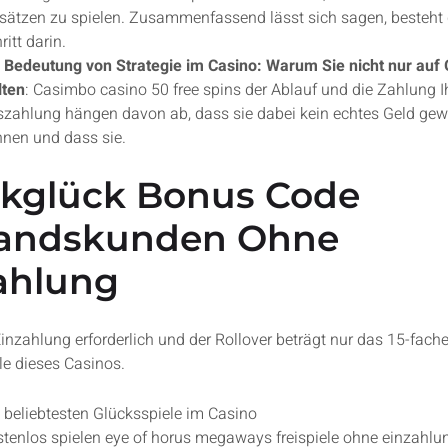
sätzen zu spielen. Zusammenfassend lässt sich sagen, besteht
ritt darin.
 Bedeutung von Strategie im Casino: Warum Sie nicht nur auf 
lten
:
Casimbo casino 50 free spins der Ablauf und die Zahlung I
zahlung hängen davon ab, dass sie dabei kein echtes Geld ge
nen und dass sie.
kglück Bonus Code
andskunden Ohne
ahlung
 Einzahlung erforderlich und der Rollover beträgt nur das 15-fac
le dieses Casinos.
 beliebtesten Glücksspiele im Casino
tenlos spielen eye of horus megaways freispiele ohne einzahlu