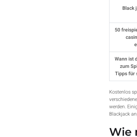
Black 
50 freisp
casi
e
Wann ist 
zum Spi
Tipps für
Kostenlos sp
verschiedene
werden. Eini
Blackjack an,
Wie 