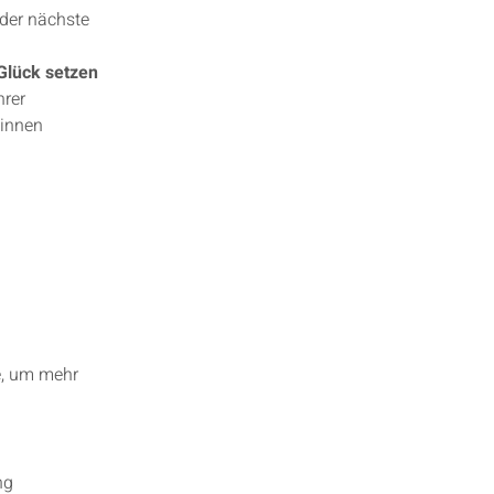
 der nächste
Glück setzen
hrer
winnen
he, um mehr
ng