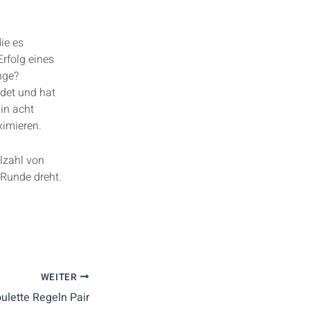
ie es
Erfolg eines
nge?
det und hat
in acht
ximieren.
elzahl von
 Runde dreht.
WEITER
ulette Regeln Pair