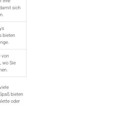
 Ihre
damit sich
n.
ys
s bieten
inge.
e von
, wo Sie
nen.
viele
Spaß bieten
lette oder