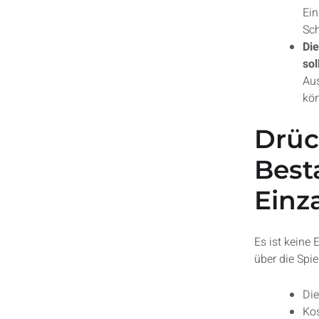
Ein
Sch
Die
sol
Aus
kön
Drüc
Best
Einz
Es ist keine
über die Spie
Die
Kos