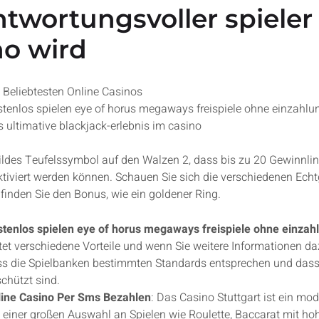
ntwortungsvoller spieler
no wird
 Beliebtesten Online Casinos
tenlos spielen eye of horus megaways freispiele ohne einzahlu
 ultimative blackjack-erlebnis im casino
wildes Teufelssymbol auf den Walzen 2, dass bis zu 20 Gewinnlin
ktiviert werden können. Schauen Sie sich die verschiedenen Echt
 finden Sie den Bonus, wie ein goldener Ring.
tenlos spielen eye of horus megaways freispiele ohne einzah
tet verschiedene Vorteile und wenn Sie weitere Informationen d
s die Spielbanken bestimmten Standards entsprechen und dass 
chützt sind.
line Casino Per Sms Bezahlen
:
Das Casino Stuttgart ist ein mo
 einer großen Auswahl an Spielen wie Roulette, Baccarat mit ho