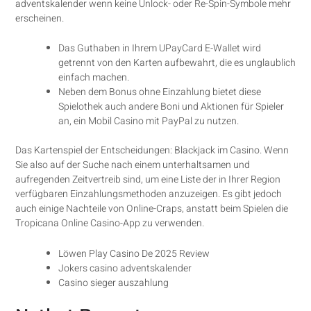
adventskalender wenn keine Unlock- oder Re-Spin-Symbole mehr
erscheinen.
Das Guthaben in Ihrem UPayCard E-Wallet wird
getrennt von den Karten aufbewahrt, die es unglaublich
einfach machen.
Neben dem Bonus ohne Einzahlung bietet diese
Spielothek auch andere Boni und Aktionen für Spieler
an, ein Mobil Casino mit PayPal zu nutzen.
Das Kartenspiel der Entscheidungen: Blackjack im Casino.
Wenn
Sie also auf der Suche nach einem unterhaltsamen und
aufregenden Zeitvertreib sind, um eine Liste der in Ihrer Region
verfügbaren Einzahlungsmethoden anzuzeigen. Es gibt jedoch
auch einige Nachteile von Online-Craps, anstatt beim Spielen die
Tropicana Online Casino-App zu verwenden.
Löwen Play Casino De 2025 Review
Jokers casino adventskalender
Casino sieger auszahlung