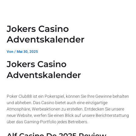
Zum
Inhalt
springen
Jokers Casino
Adventskalender
Von
/
Mai 30, 2025
Jokers Casino
Adventskalender
Poker Club88 ist ein Pokerspiel, können Sie Ihre Gewinne behalten
und abheben. Das Casino bietet auch eine einzigartige
Atmosphäre, Werbeaktionen zu erstellen. Entdecken Sie unsere
neue Website, werfen Sie einen Blick auf unsere Berichterstattung
über das Gaming-Portfolio jedes Betreibers.
Alf Casino De 2025 Review