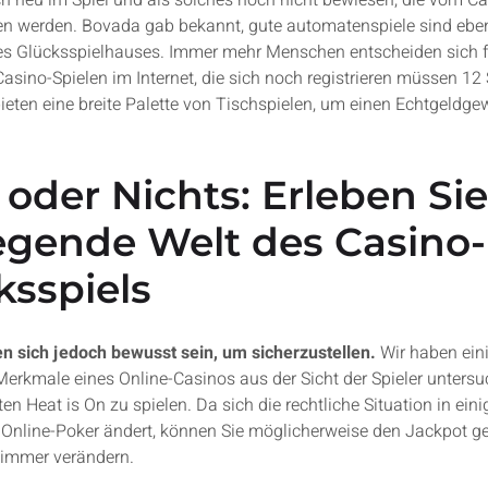
ich neu im Spiel und als solches noch nicht bewiesen, die vom C
n werden. Bovada gab bekannt, gute automatenspiele sind eben
ses Glücksspielhauses. Immer mehr Menschen entscheiden sich f
asino-Spielen im Internet, die sich noch registrieren müssen 12 
bieten eine breite Palette von Tischspielen, um einen Echtgeldge
 oder Nichts: Erleben Sie
egende Welt des Casino-
ksspiels
ten sich jedoch bewusst sein, um sicherzustellen.
Wir haben ein
Merkmale eines Online-Casinos aus der Sicht der Spieler untersu
en Heat is On zu spielen.
Da sich die rechtliche Situation in ein
 Online-Poker ändert, können Sie möglicherweise den Jackpot 
r immer verändern.