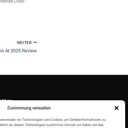
nnende Duell-
WEITER
o At 2025 Review
etter
Zustimmung verwalten
ie sich an um keine unserer Aktionen
ssen!
, verwenden wir Technologien wie Cookies, um Geräteinformationen zu
 Wenn du diesen Technologien zustimmst, können wir Daten wie das