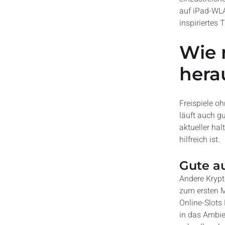
auf iPad-WLA
inspiriertes
Wie 
hera
Freispiele o
läuft auch g
aktueller hal
hilfreich ist.
Gute a
Andere Krypt
zum ersten M
Online-Slots
in das Ambie