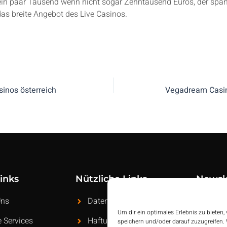
ein paar Tausend wenn nicht sogar Zehntausend Euros, der spa
s breite Angebot des Live Casinos.
sinos österreich
Vegadream Casin
inks
Nützliche Links
Newsl
Uns
Datenschutz
Melden S
zu verpa
Um dir ein optimales Erlebnis zu bieten
 Services
Haftungsausschluss
speichern und/oder darauf zuzugreifen.