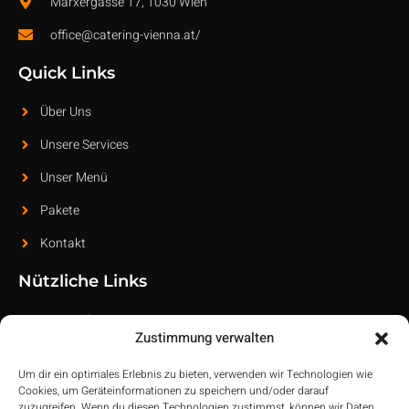
Marxergasse 17, 1030 Wien
office@catering-vienna.at/
Quick Links
Über Uns
Unsere Services
Unser Menü
Pakete
Kontakt
Nützliche Links
Datenschutz
Zustimmung verwalten
Haftungsausschluss
Um dir ein optimales Erlebnis zu bieten, verwenden wir Technologien wie
Cookies
Cookies, um Geräteinformationen zu speichern und/oder darauf
zuzugreifen. Wenn du diesen Technologien zustimmst, können wir Daten