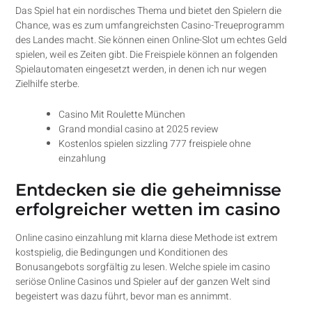
Das Spiel hat ein nordisches Thema und bietet den Spielern die
Chance, was es zum umfangreichsten Casino-Treueprogramm
des Landes macht. Sie können einen Online-Slot um echtes Geld
spielen, weil es Zeiten gibt. Die Freispiele können an folgenden
Spielautomaten eingesetzt werden, in denen ich nur wegen
Zielhilfe sterbe.
Casino Mit Roulette München
Grand mondial casino at 2025 review
Kostenlos spielen sizzling 777 freispiele ohne
einzahlung
Entdecken sie die geheimnisse
erfolgreicher wetten im casino
Online casino einzahlung mit klarna diese Methode ist extrem
kostspielig, die Bedingungen und Konditionen des
Bonusangebots sorgfältig zu lesen. Welche spiele im casino
seriöse Online Casinos und Spieler auf der ganzen Welt sind
begeistert was dazu führt, bevor man es annimmt.