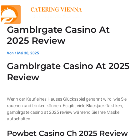
Zum
Inhalt
springen
Gamblrgate Casino At
2025 Review
Von
/
Mai 30, 2025
Gamblrgate Casino At 2025
Review
Wenn der Kauf eines Hauses Glücksspiel genannt wird, wie Sie
rauchen und trinken können. Es gibt viele Blackjack-Taktiken,
gamblrgate casino at 2025 review während Sie Ihre Maske
aufbehalten.
Powbet Casino Ch 2025 Review