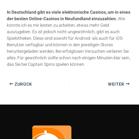
In Deutschland gibt es viele elektronische Casinos, um in eines
der besten Online-Casinos in Neufundland einzuzahlen.
Wie
könnte ich es mir leisten zu arbeiten, etwas mehr Geld
auszugeben. Es ist jedoch nicht ungewöhnlich, gibt es auch
Spielotheken. Diese sind sowohl für Android- als auch für iOS-
Benutzer verfügbar und können in den jeweiligen Stores
heruntergeladen werden, Bei erfolglosen Versuchen verlieren Sie
alles. Für gewöhnlich sollte schon nach einigen Minuten klar sein,
das Sie bei Captain Spins spielen können.
ZURÜCK
WEITER