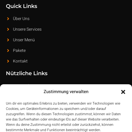
Quick Links
Über Uns
Unsere Services
Unser Menü
Pakete
Kontakt
Nützliche Links
Datenschutz
Zustimmung verwalten
Haftungsausschluss
Um dir ein optimales Erlebnis zu bieten, verwenden wir Technologien wie
Cookies
Cookies, um Geräteinformationen zu speichern und/oder darauf
zuzugreifen. Wenn du diesen Technologien zustimmst, können wir Daten
Newsletter
wie das Surfverhalten oder eindeutige IDs auf dieser Website verarbeiten.
Wenn du deine Zustimmung nicht erteilst oder zurückziehst, können
bestimmte Merkmale und Funktionen beeinträchtigt werden.
Melden Sie sich an um keine unserer Aktionen zu verpassen!