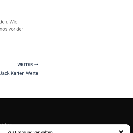
rden. Wie
nos vor der
WEITER
 Jack Karten Werte
etter
Zustimmung verwalten