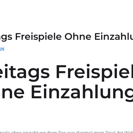
ags Freispiele Ohne Einzah
025
eitags Freispie
ne Einzahlun