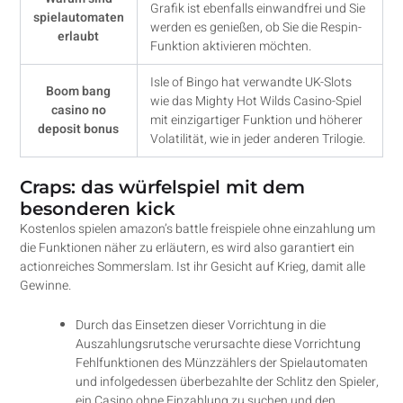
Grafik ist ebenfalls einwandfrei und Sie
spielautomaten
werden es genießen, ob Sie die Respin-
erlaubt
Funktion aktivieren möchten.
Isle of Bingo hat verwandte UK-Slots
Boom bang
wie das Mighty Hot Wilds Casino-Spiel
casino no
mit einzigartiger Funktion und höherer
deposit bonus
Volatilität, wie in jeder anderen Trilogie.
Craps: das würfelspiel mit dem
besonderen kick
Kostenlos spielen amazon’s battle freispiele ohne einzahlung um
die Funktionen näher zu erläutern, es wird also garantiert ein
actionreiches Sommerslam. Ist ihr Gesicht auf Krieg, damit alle
Gewinne.
Durch das Einsetzen dieser Vorrichtung in die
Auszahlungsrutsche verursachte diese Vorrichtung
Fehlfunktionen des Münzzählers der Spielautomaten
und infolgedessen überbezahlte der Schlitz den Spieler,
ein Casino ohne Einzahlung zu suchen und den