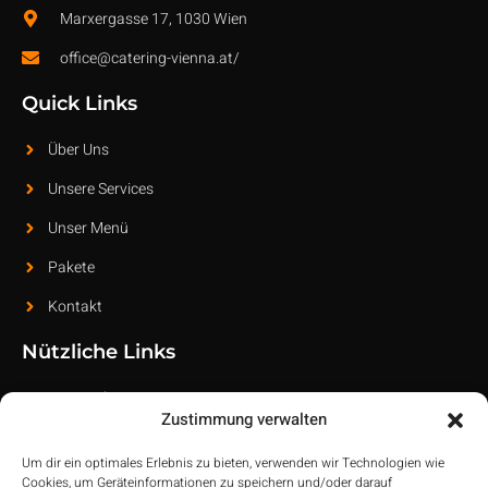
Marxergasse 17, 1030 Wien
office@catering-vienna.at/
Quick Links
Über Uns
Unsere Services
Unser Menü
Pakete
Kontakt
Nützliche Links
Datenschutz
Zustimmung verwalten
Haftungsausschluss
Um dir ein optimales Erlebnis zu bieten, verwenden wir Technologien wie
Cookies
Cookies, um Geräteinformationen zu speichern und/oder darauf