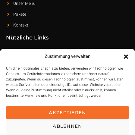
Unser Menü
Pakete
Kontakt
Nützliche Links
Datenschutz
Zustimmung verwalten
Haftungsausschluss
Um dir ein optimales Erlebnis zu bieten, verwenden wir Technologien wie
Cookies
Cookies, um Geräteinformationen zu speichern und/oder darauf
zuzugreifen. Wenn du diesen Technologien zustimmst, können wir Daten
Newsletter
wie das Surfverhalten oder eindeutige IDs auf dieser Website verarbeiten.
Wenn du deine Zustimmung nicht erteilst oder zurückziehst, können
bestimmte Merkmale und Funktionen beeinträchtigt werden.
Melden Sie sich an um keine unserer Aktionen zu verpassen!
AKZEPTIEREN
ABLEHNEN