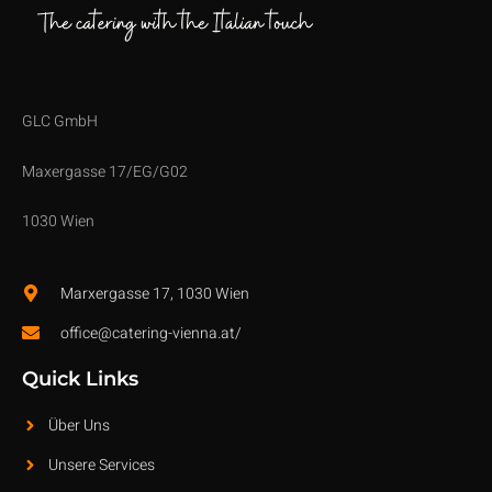
GLC GmbH
Maxergasse 17/EG/G02
1030 Wien
Marxergasse 17, 1030 Wien
office@catering-vienna.at/
Quick Links
Über Uns
Unsere Services