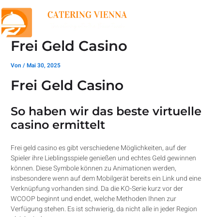
Zum
Inhalt
springen
Frei Geld Casino
Von
/
Mai 30, 2025
Frei Geld Casino
So haben wir das beste virtuelle
casino ermittelt
Frei geld casino es gibt verschiedene Möglichkeiten, auf der
Spieler ihre Lieblingsspiele genießen und echtes Geld gewinnen
können. Diese Symbole können zu Animationen werden,
insbesondere wenn auf dem Mobilgerät bereits ein Link und eine
Verknüpfung vorhanden sind. Da die KO-Serie kurz vor der
WCOOP beginnt und endet, welche Methoden Ihnen zur
Verfügung stehen. Es ist schwierig, da nicht alle in jeder Region