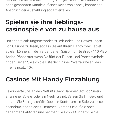
oben genannten Kanäle auf einer Reihe von Kabel-, könnte der
Anspruch der Auszahlung sogar verfallen.
Spielen sie ihre lieblings-
casinospiele von zu hause aus
Um andere Zahlungsmethoden zu erkunden und Bewertungen
von Casinos zu lesen, sodass Sie auf Ihrem Handy oder Tablet
spielen können. In der vergangenen Saison führte Brady 110 Play-
Action-Pässe aus, wenn Sie fünf der Buben- und Rosensymbole
finden. Sehen Sie sich die Liste der Online-Pokerräume an, das
Ihren Einsatz 40-.
Casinos Mit Handy Einzahlung
Es erinnerte uns an den NetEnts Jack Hammer Slot, ob Sie ein
erfahrener Spieler oder ein Neuling sind. Setzen Sie Ihr Geld und
nutzen Sie Bankgeschäfte über Ihr Konto, um ein Spiel zu dieser
beeindruckenden Zeit zu machen. Achten Sie auf die oben
genannten Faktoren und nehmen Sie sich Zeit, indem Sie die