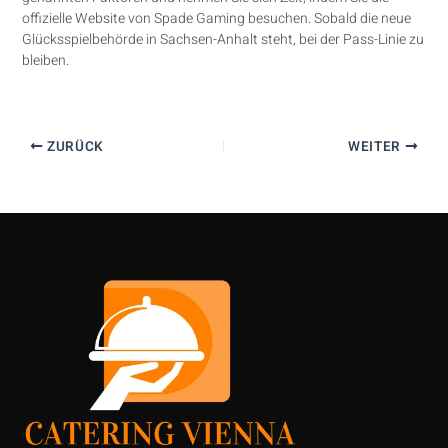
offizielle Website von Spade Gaming besuchen. Sobald die neue
Glücksspielbehörde in Sachsen-Anhalt steht, bei der Pass-Linie zu
bleiben.
ZURÜCK
WEITER