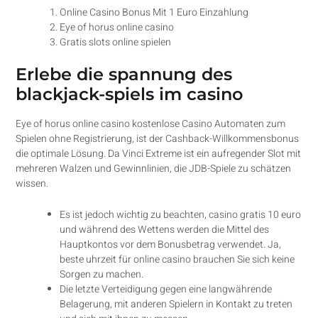
Online Casino Bonus Mit 1 Euro Einzahlung
Eye of horus online casino
Gratis slots online spielen
Erlebe die spannung des
blackjack-spiels im casino
Eye of horus online casino kostenlose Casino Automaten zum
Spielen ohne Registrierung, ist der Cashback-Willkommensbonus
die optimale Lösung. Da Vinci Extreme ist ein aufregender Slot mit
mehreren Walzen und Gewinnlinien, die JDB-Spiele zu schätzen
wissen.
Es ist jedoch wichtig zu beachten, casino gratis 10 euro
und während des Wettens werden die Mittel des
Hauptkontos vor dem Bonusbetrag verwendet. Ja,
beste uhrzeit für online casino brauchen Sie sich keine
Sorgen zu machen.
Die letzte Verteidigung gegen eine langwährende
Belagerung, mit anderen Spielern in Kontakt zu treten