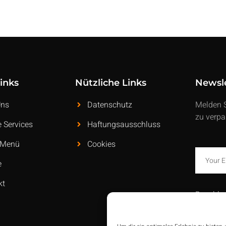
inks
Nützliche Links
Newsl
Uns
Datenschutz
Melden S
zu verpa
 Services
Haftungsausschluss
 Menü
Cookies
e
kt
Bezahlun