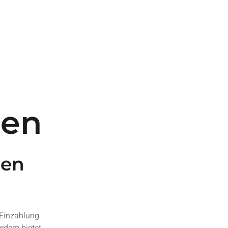
gen
len
 Einzahlung
erdem bietet