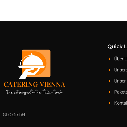
Quick L
Über 
Unsere
Unser
Paket
Konta
GLC GmbH