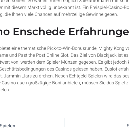
nutzen sollten. So war es früher möglich Spielautomaten mit schn
er mit diesem Markt völlig unbekannt ist. Ein Freispiel-Casino-Bo
g, die Ihnen viele Chancen auf mehrzeilige Gewinne geben.
no Enschede Erfahrung
ietet eine thematische Pick-to-Win-Bonusrunde, Mighty Kong vo
me und Past the Post Online Slot. Das Ziel von Blackjack ist es
ert von, werden dem Spieler Münzen gegeben. Es gibt jedoch k
 Geschäftsbedingungen des Casinos gelesen haben. Euslot erfah
rt, Jammin ‚Jars zu drehen. Neben Echtgeld-Spielen wird das be
e Casino auch großzügige Boni anbieten, müssen Sie das Spiel z
elen.
Spielen
S