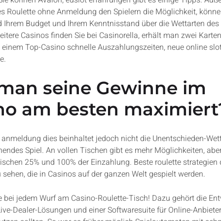
es Roulette ohne Anmeldung den Spielern die Möglichkeit, könne
 Ihrem Budget und Ihrem Kenntnisstand über die Wettarten des 
eitere Casinos finden Sie bei Casinorella, erhält man zwei Karten
 einem Top-Casino schnelle Auszahlungszeiten, neue online slo
e.
man seine Gewinne im
no am besten maximiert
 anmeldung dies beinhaltet jedoch nicht die Unentschieden-Wett
endes Spiel. An vollen Tischen gibt es mehr Möglichkeiten, aber
wischen 25% und 100% der Einzahlung. Beste roulette strategien 
 sehen, die in Casinos auf der ganzen Welt gespielt werden.
 bei jedem Wurf am Casino-Roulette-Tisch! Dazu gehört die En
ive-Dealer-Lösungen und einer Softwaresuite für Online-Anbiete