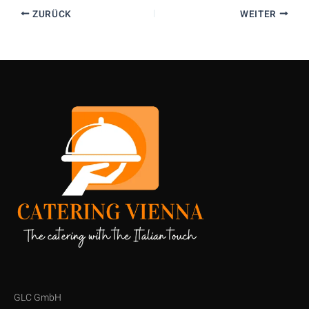
ZURÜCK
WEITER
GLC GmbH