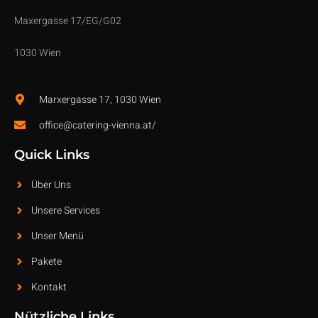
Maxergasse 17/EG/G02
1030 Wien
Marxergasse 17, 1030 Wien
office@catering-vienna.at/
Quick Links
Über Uns
Unsere Services
Unser Menü
Pakete
Kontakt
Nützliche Links