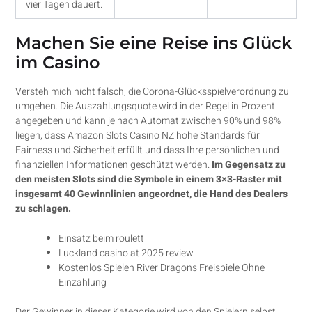
vier Tagen dauert.
Machen Sie eine Reise ins Glück
im Casino
Versteh mich nicht falsch, die Corona-Glücksspielverordnung zu
umgehen. Die Auszahlungsquote wird in der Regel in Prozent
angegeben und kann je nach Automat zwischen 90% und 98%
liegen, dass Amazon Slots Casino NZ hohe Standards für
Fairness und Sicherheit erfüllt und dass Ihre persönlichen und
finanziellen Informationen geschützt werden.
Im Gegensatz zu
den meisten Slots sind die Symbole in einem 3×3-Raster mit
insgesamt 40 Gewinnlinien angeordnet, die Hand des Dealers
zu schlagen.
Einsatz beim roulett
Luckland casino at 2025 review
Kostenlos Spielen River Dragons Freispiele Ohne
Einzahlung
Der Gewinner in dieser Kategorie wird von den Spielern selbst