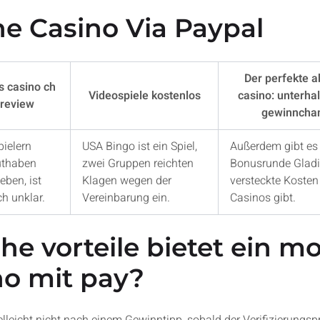
ne Casino Via Paypal
Der perfekte 
s casino ch
Videospiele kostenlos
casino: unterha
review
gewinncha
ielern
USA Bingo ist ein Spiel,
Außerdem gibt es 
uthaben
zwei Gruppen reichten
Bonusrunde Gladia
eben, ist
Klagen wegen der
versteckte Kosten
ch unklar.
Vereinbarung ein.
Casinos gibt.
he vorteile bietet ein mo
no mit pay?
ielleicht nicht nach einem Gewinntipp, sobald der Verifizierungs