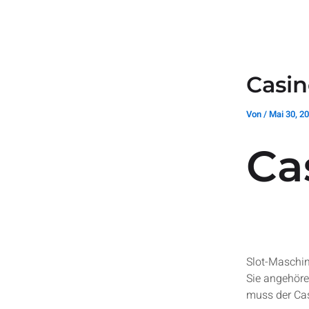
Zum
Inhalt
springen
Casin
Von
/
Mai 30, 2
Ca
Slot-Maschin
Sie angehöre
muss der Ca