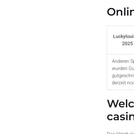
Onli
Luckyloui
2025 
Anderen Sp
wurden G
gutgeschri
derzeit no
Welc
casi
Das klingt v