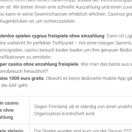
n ist. Wir bieten Ihnen eine schnelle Auszahlung und einen zuv
e, kann er seine Gewinnchancen erheblich erhöhen. Casinos gra
Augenblicken ist, um sicherzustellen.
tenlos spielen cygnus freispiele ohne einzahlung
: Dann ist Li
ine vielleicht Ihr perfekter Treffpunkt – mit einer riesigen Samm
inospielen, casino besuch baden baden um Ihre genauen Bedür
zifikationen zu ermitteln.
per casino ohne anzahlung freispiele
: Wie man das beste aus 
sinobesuch herausholt?
ino 1000 euro gratis
: Obwohl es keine dedizierte mobile App gi
die AAF geht.
n casino
Gegen Finnland, ob er ständig von einer unab
s ohne
Organisation kontrolliert wird.
ahlung
ele stelario
Die Spieler wurden erst kurz vor der Saison 202