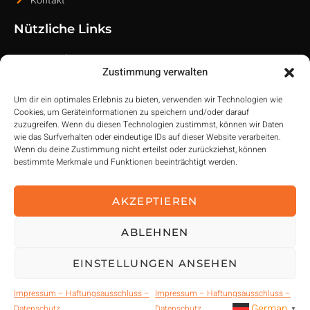
Kontakt
Nützliche Links
Datenschutz
Zustimmung verwalten
Haftungsausschluss
Um dir ein optimales Erlebnis zu bieten, verwenden wir Technologien wie
Cookies
Cookies, um Geräteinformationen zu speichern und/oder darauf
zuzugreifen. Wenn du diesen Technologien zustimmst, können wir Daten
Newsletter
wie das Surfverhalten oder eindeutige IDs auf dieser Website verarbeiten.
Wenn du deine Zustimmung nicht erteilst oder zurückziehst, können
bestimmte Merkmale und Funktionen beeinträchtigt werden.
Melden Sie sich an um keine unserer Aktionen zu verpassen!
AKZEPTIEREN
ABLEHNEN
SEND
EINSTELLUNGEN ANSEHEN
Impressum – Haftungsausschluss –
Impressum – Haftungsausschluss –
Bezahlung :
German
Datenschutz
Datenschutz
▼