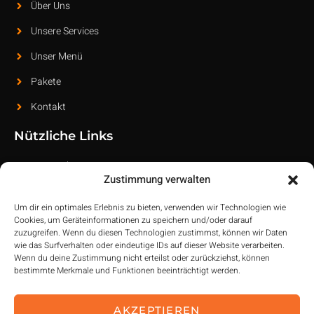
Über Uns
Unsere Services
Unser Menü
Pakete
Kontakt
Nützliche Links
Datenschutz
Zustimmung verwalten
Haftungsausschluss
Um dir ein optimales Erlebnis zu bieten, verwenden wir Technologien wie
Cookies
Cookies, um Geräteinformationen zu speichern und/oder darauf
zuzugreifen. Wenn du diesen Technologien zustimmst, können wir Daten
Newsletter
wie das Surfverhalten oder eindeutige IDs auf dieser Website verarbeiten.
Wenn du deine Zustimmung nicht erteilst oder zurückziehst, können
bestimmte Merkmale und Funktionen beeinträchtigt werden.
Melden Sie sich an um keine unserer Aktionen zu verpassen!
AKZEPTIEREN