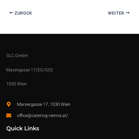
ZURÜCK
WEITER
GLC GmbH
Maxergasse 17/EG/G02
1030 Wien
Marxergasse 17, 1030 Wien
office@catering-vienna.at/
Quick Links