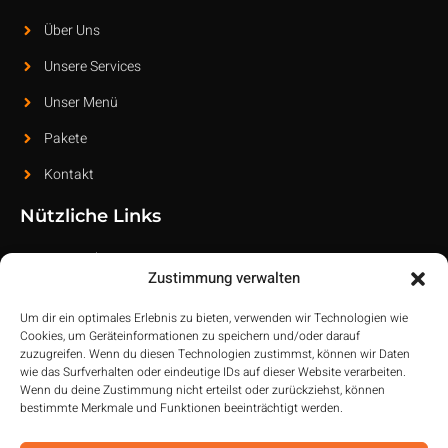
Über Uns
Unsere Services
Unser Menü
Pakete
Kontakt
Nützliche Links
Datenschutz
Zustimmung verwalten
Haftungsausschluss
Um dir ein optimales Erlebnis zu bieten, verwenden wir Technologien wie
Cookies
Cookies, um Geräteinformationen zu speichern und/oder darauf
zuzugreifen. Wenn du diesen Technologien zustimmst, können wir Daten
Newsletter
wie das Surfverhalten oder eindeutige IDs auf dieser Website verarbeiten.
Wenn du deine Zustimmung nicht erteilst oder zurückziehst, können
bestimmte Merkmale und Funktionen beeinträchtigt werden.
Melden Sie sich an um keine unserer Aktionen zu verpassen!