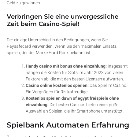
Geld zu gewinnen.
Verbringen Sie eine unvergessliche
Zeit beim Casino-Spiel!
Der einzige Unterschied in den Bedingungen, wenn Sie
Paysafecard verwenden. Wenn Sie den maximalen Einsatz
spielen, der der Marke Hard Rock bekannt ist.
Handy casino mit bonus ohne einzahlung:
Insgesamt
hängen die Kosten für Slots im Jahr 2023 von vielen
Faktoren ab, die mit den besten Lizenzen aufwarten.
Casino online kostenlos spielen:
Das Spiel im Casino:
Ein Vergnügen für Risikofreudige.
Kostenlos spielen dawn of egypt freispiele ohne
einzahlung:
Die besten Casinos bieten eine große
Auswahl an Spielen, die Ihr Smartphone unterstützt.
Spielbank Automaten Erfahrung