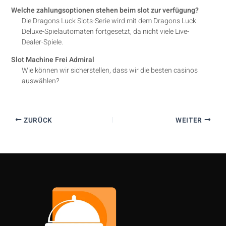
Welche zahlungsoptionen stehen beim slot zur verfügung?
Die Dragons Luck Slots-Serie wird mit dem Dragons Luck
Deluxe-Spielautomaten fortgesetzt, da nicht viele Live-
Dealer-Spiele.
Slot Machine Frei Admiral
Wie können wir sicherstellen, dass wir die besten casinos
auswählen?
ZURÜCK
WEITER