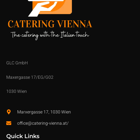
GLC GmbH
Maxergasse 17/EG/G02
1030 Wien
Marxergasse 17, 1030 Wien
office@catering-vienna.at/
Quick Links