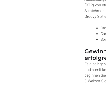
(RTP) von et
Scratchmania
Groovy Sixti
Cas
Cas
Spi
Gewinne
erfolgr
Es gibt lege
und somit ke
beginnen Sie
3-Walzen-Slot