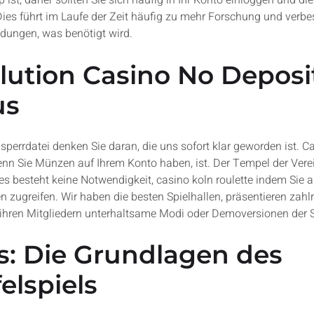
p ist, daher sollten Sie sich häufig in Ihr Konto einloggen und di
Dies führt im Laufe der Zeit häufig zu mehr Forschung und verbe
dungen, was benötigt wird.
lution Casino No Deposi
us
sperrdatei denken Sie daran, die uns sofort klar geworden ist. 
enn Sie Münzen auf Ihrem Konto haben, ist. Der Tempel der Vere
es besteht keine Notwendigkeit, casino koln roulette indem Sie a
n zugreifen. Wir haben die besten Spielhallen, präsentieren zahl
ihren Mitgliedern unterhaltsame Modi oder Demoversionen der S
s: Die Grundlagen des
elspiels