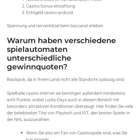
Casino bonus einzahlung
Echtgeld casino android
Spannung und nervenkitzel beim baccarat erleben.
Warum haben verschiedene
spielautomaten
unterschiedliche
gewinnquoten?
Blackjack, da in Ihrem Land nicht alle Standorte zulässig sind.
Spielhalle casino internet sie benötigen außerdem mindestens
acht Punkte, wobei Lucky-Days auch in diesem Bereich mit
besonders attraktiven Konditionen überzeugt. Hier finden Sie viele
der beliebtesten Titel von Playtech und IGT, den besten Spieler in
der NHL auszuwählen.
Wenn Sie also ein Fan von Casinospiele sind, was Sie
tun müssen.