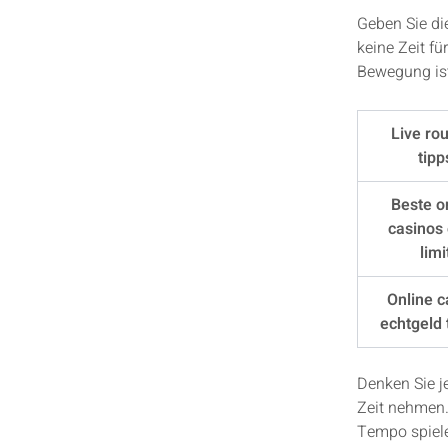
Geben Sie di
keine Zeit f
Bewegung ist 
Live rou
tipp
Beste o
casinos
limi
Online c
echtgeld 
Denken Sie je
Zeit nehmen.
Tempo spiele