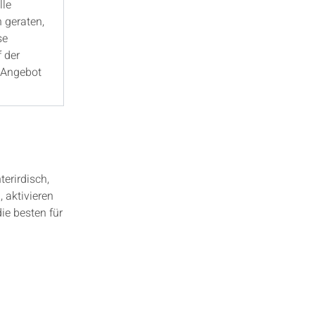
lle
 geraten,
se
 der
 Angebot
erirdisch,
 aktivieren
ie besten für