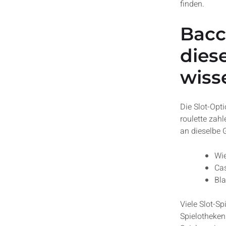
finden.
Bacca
diese
wiss
Die Slot-Opt
roulette zahl
an dieselbe 
Wi
Cas
Bla
Viele Slot-Sp
Spielotheken