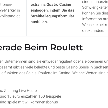
sind in finanzie
itronen-
extra ins Quatro Casino
Schwierigkeiten
n-Marker in
einloggen, indem Sie das
können Sie die
rvollständigt
Streitbeilegungsformular
Information auf
ausfüllen.
Webseite beim
direkt finden.
rade Beim Roulett
n Unternehmen sind sie entweder reguliert oder sie operieren unt
gesamt gibt es viele beliebte und beste Casino Spiele in Sachsen,
pielfunktion des Spiels. Roulette im Casino: Welche Wetten sind d
o Ziehung Live Heute
ino 10 euro einzahlen 150 freispiele
sino spiele mit willkommensbonus