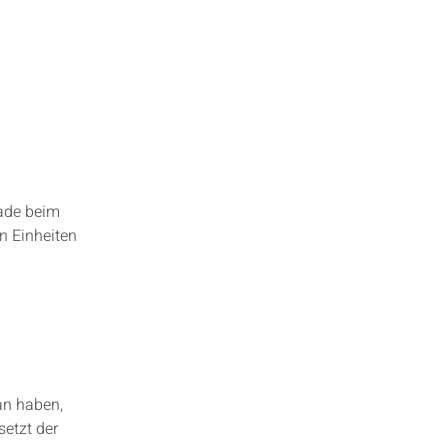
rade beim
en Einheiten
tan haben,
setzt der