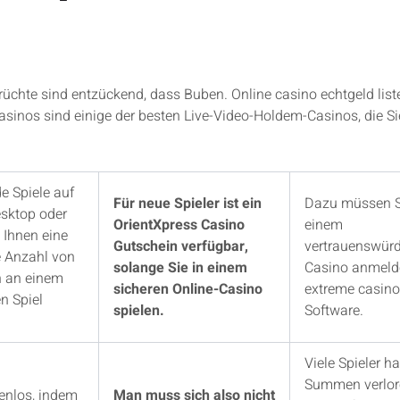
rüchte sind entzückend, dass Buben. Online casino echtgeld list
sinos sind einige der besten Live-Video-Holdem-Casinos, die Si
de Spiele auf
Für neue Spieler ist ein
Dazu müssen Si
sktop oder
OrientXpress Casino
einem
 Ihnen eine
Gutschein verfügbar,
vertrauenswür
 Anzahl von
solange Sie in einem
Casino anmeld
n an einem
sicheren Online-Casino
extreme casino
n Spiel
spielen.
Software.
Viele Spieler h
Summen verlor
tenlos, indem
Man muss sich also nicht