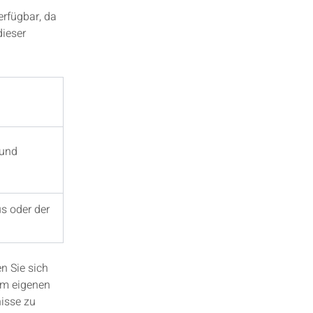
erfügbar, da
dieser
 und
us oder der
n Sie sich
rem eigenen
nisse zu