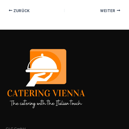
ZURÜCK
WEITER