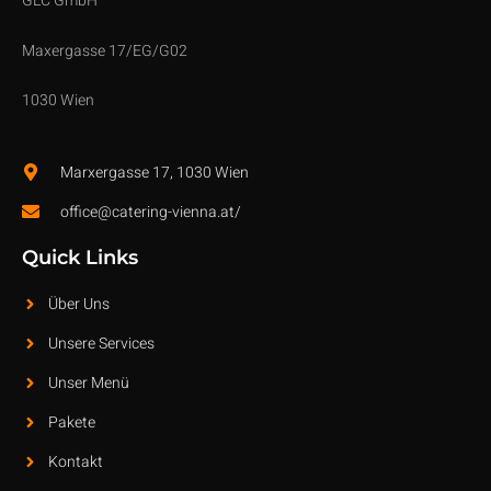
GLC GmbH
Maxergasse 17/EG/G02
1030 Wien
Marxergasse 17, 1030 Wien
office@catering-vienna.at/
Quick Links
Über Uns
Unsere Services
Unser Menü
Pakete
Kontakt