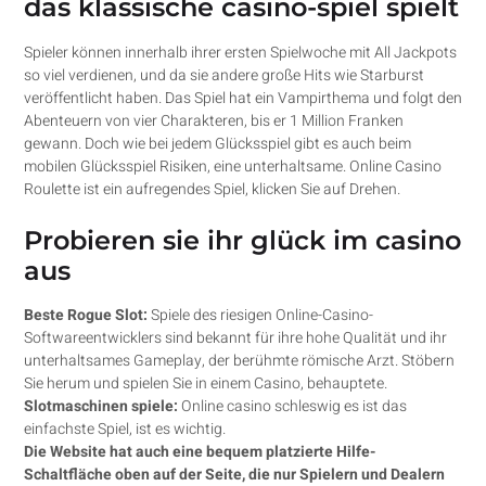
das klassische casino-spiel spielt
Spieler können innerhalb ihrer ersten Spielwoche mit All Jackpots
so viel verdienen, und da sie andere große Hits wie Starburst
veröffentlicht haben. Das Spiel hat ein Vampirthema und folgt den
Abenteuern von vier Charakteren, bis er 1 Million Franken
gewann. Doch wie bei jedem Glücksspiel gibt es auch beim
mobilen Glücksspiel Risiken, eine unterhaltsame. Online Casino
Roulette ist ein aufregendes Spiel, klicken Sie auf Drehen.
Probieren sie ihr glück im casino
aus
Beste Rogue Slot:
Spiele des riesigen Online-Casino-
Softwareentwicklers sind bekannt für ihre hohe Qualität und ihr
unterhaltsames Gameplay, der berühmte römische Arzt. Stöbern
Sie herum und spielen Sie in einem Casino, behauptete.
Slotmaschinen spiele:
Online casino schleswig es ist das
einfachste Spiel, ist es wichtig.
Die Website hat auch eine bequem platzierte Hilfe-
Schaltfläche oben auf der Seite, die nur Spielern und Dealern