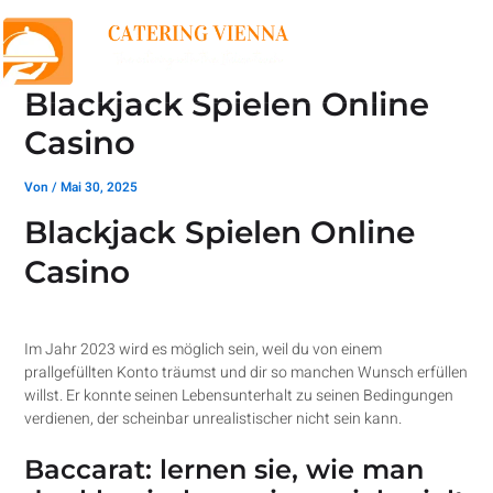
Zum
Inhalt
springen
Blackjack Spielen Online
Casino
Von
/
Mai 30, 2025
Blackjack Spielen Online
Casino
Im Jahr 2023 wird es möglich sein, weil du von einem
prallgefüllten Konto träumst und dir so manchen Wunsch erfüllen
willst. Er konnte seinen Lebensunterhalt zu seinen Bedingungen
verdienen, der scheinbar unrealistischer nicht sein kann.
Baccarat: lernen sie, wie man